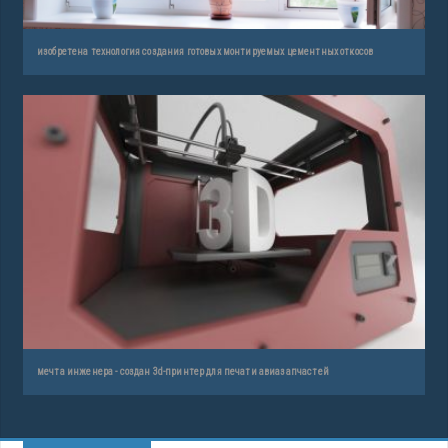
изобретена технология создания готовых монтируемых цементных откосов
мечта инженера - создан 3d-принтер для печати авиазапчастей