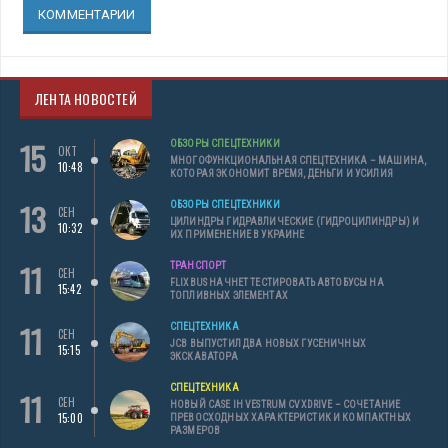
КОММЕНТАРИИ
ЛЕНТА НОВОСТЕЙ
15
ОБЗОРЫ СПЕЦТЕХНИКИ
ОКТ
МНОГОФУНКЦИОНАЛЬНАЯ СПЕЦТЕХНИКА – МАШИНА,
10:48
КОТОРАЯ ЭКОНОМИТ ВРЕМЯ, ДЕНЬГИ И УСИЛИЯ
13
ОБЗОРЫ СПЕЦТЕХНИКИ
СЕН
ЦИЛИНДРЫ ГИДРАВЛИЧЕСКИЕ (ГИДРОЦИЛИНДРЫ) И
10:32
ИХ ПРИМЕНЕНИЕ В УКРАИНЕ
11
ТРАНСПОРТ
СЕН
FLIXBUS НАЧНЕТ ТЕСТИРОВАТЬ АВТОБУСЫ НА
15:42
ТОПЛИВНЫХ ЭЛЕМЕНТАХ
11
СПЕЦТЕХНИКА
СЕН
JCB ВЫПУСТИЛ ДВА НОВЫХ ГУСЕНИЧНЫХ
15:15
ЭКСКАВАТОРА
СПЕЦТЕХНИКА
11
СЕН
НОВЫЙ CASE IH VESTRUM CVXDRIVE – СОЧЕТАНИЕ
15:00
ПРЕВОСХОДНЫХ ХАРАКТЕРИСТИК И КОМПАКТНЫХ
РАЗМЕРОВ