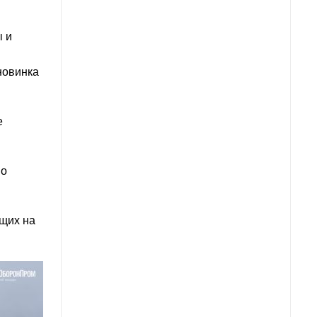
 и
новинка
е
но
ящих на