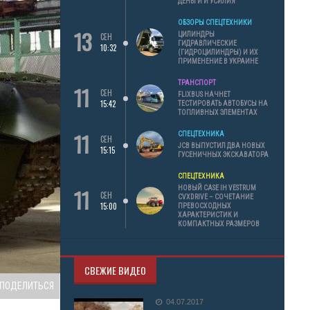
ДЕНЬГИ И УСИЛИЯ
ОБЗОРЫ СПЕЦТЕХНИКИ
13
ЦИЛИНДРЫ
СЕН
ГИДРАВЛИЧЕСКИЕ
10:32
(ГИДРОЦИЛИНДРЫ) И ИХ
ПРИМЕНЕНИЕ В УКРАИНЕ
ТРАНСПОРТ
11
СЕН
FLIXBUS НАЧНЕТ
15:42
ТЕСТИРОВАТЬ АВТОБУСЫ НА
ТОПЛИВНЫХ ЭЛЕМЕНТАХ
11
СПЕЦТЕХНИКА
СЕН
JCB ВЫПУСТИЛ ДВА НОВЫХ
15:15
ГУСЕНИЧНЫХ ЭКСКАВАТОРА
СПЕЦТЕХНИКА
11
НОВЫЙ CASE IH VESTRUM
СЕН
CVXDRIVE – СОЧЕТАНИЕ
15:00
ПРЕВОСХОДНЫХ
ХАРАКТЕРИСТИК И
КОМПАКТНЫХ РАЗМЕРОВ
СВЕЖИЕ ВИДЕО
ПОДЕЛИТЬСЯ
04.07.2017