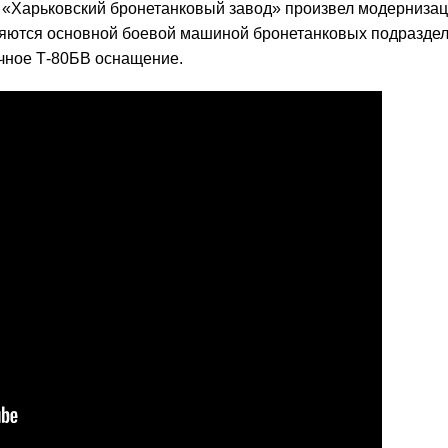
П «Харьковский бронетанковый завод» произвел модерниза
вляются основной боевой машиной бронетанковых подразде
ичное Т-80БВ оснащение.