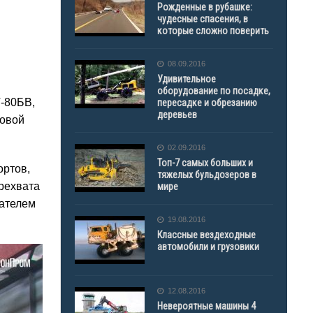
Рожденные в рубашке:
чудесные спасения, в
которые сложно поверить
08.09.2016
Удивительное
оборудование по посадке,
Т-80БВ,
пересадке и обрезанию
деревьев
мовой
02.09.2016
Топ-7 самых больших и
ортов,
тяжелых бульдозеров в
рехвата
мире
вателем
19.08.2016
Классные вездеходные
автомобили и грузовики
12.08.2016
Невероятные машины 4