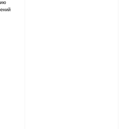
цию
лений