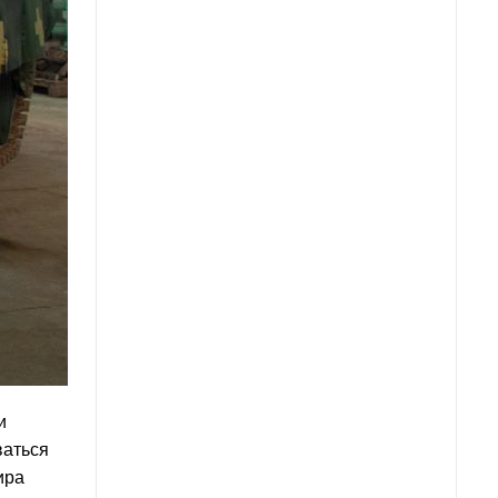
и
ваться
ира