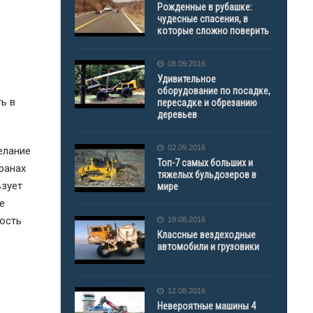
Рожденные в рубашке:
чудесные спасения, в
которые сложно поверить
08.09.2016
Удивительное
оборудование по посадке,
ь в
пересадке и обрезанию
деревьев
02.09.2016
елание
Топ-7 самых больших и
транах
тяжелых бульдозеров в
ьзует
мире
е
ность
19.08.2016
Классные вездеходные
автомобили и грузовики
12.08.2016
Невероятные машины 4