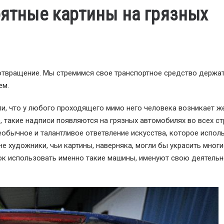
оятные картины на грязных
отвращение. Мы стремимся свое транспортное средство держат
ем.
и, что у любого проходящего мимо него человека возникает ж
е, такие надписи появляются на грязных автомобилях во всех с
необычное и талантливое ответвление искусства, которое испол
не художники, чьи картины, наверняка, могли бы украсить многи
сок использовать именно такие машины, именуют свою деятель