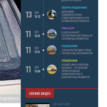
ДЕНЬГИ И УСИЛИЯ
ОБЗОРЫ СПЕЦТЕХНИКИ
13
ЦИЛИНДРЫ
СЕН
ГИДРАВЛИЧЕСКИЕ
10:32
(ГИДРОЦИЛИНДРЫ) И ИХ
ПРИМЕНЕНИЕ В УКРАИНЕ
ТРАНСПОРТ
11
СЕН
FLIXBUS НАЧНЕТ
15:42
ТЕСТИРОВАТЬ АВТОБУСЫ НА
ТОПЛИВНЫХ ЭЛЕМЕНТАХ
11
СПЕЦТЕХНИКА
СЕН
JCB ВЫПУСТИЛ ДВА НОВЫХ
15:15
ГУСЕНИЧНЫХ ЭКСКАВАТОРА
СПЕЦТЕХНИКА
11
НОВЫЙ CASE IH VESTRUM
СЕН
CVXDRIVE – СОЧЕТАНИЕ
15:00
ПРЕВОСХОДНЫХ
ХАРАКТЕРИСТИК И
КОМПАКТНЫХ РАЗМЕРОВ
СВЕЖИЕ ВИДЕО
ПОДЕЛИТЬСЯ
04.07.2017