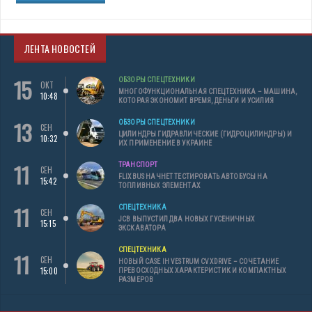
ЛЕНТА НОВОСТЕЙ
15
ОБЗОРЫ СПЕЦТЕХНИКИ
ОКТ
МНОГОФУНКЦИОНАЛЬНАЯ СПЕЦТЕХНИКА – МАШИНА,
10:48
КОТОРАЯ ЭКОНОМИТ ВРЕМЯ, ДЕНЬГИ И УСИЛИЯ
13
ОБЗОРЫ СПЕЦТЕХНИКИ
СЕН
ЦИЛИНДРЫ ГИДРАВЛИЧЕСКИЕ (ГИДРОЦИЛИНДРЫ) И
10:32
ИХ ПРИМЕНЕНИЕ В УКРАИНЕ
11
ТРАНСПОРТ
СЕН
FLIXBUS НАЧНЕТ ТЕСТИРОВАТЬ АВТОБУСЫ НА
15:42
ТОПЛИВНЫХ ЭЛЕМЕНТАХ
11
СПЕЦТЕХНИКА
СЕН
JCB ВЫПУСТИЛ ДВА НОВЫХ ГУСЕНИЧНЫХ
15:15
ЭКСКАВАТОРА
СПЕЦТЕХНИКА
11
СЕН
НОВЫЙ CASE IH VESTRUM CVXDRIVE – СОЧЕТАНИЕ
15:00
ПРЕВОСХОДНЫХ ХАРАКТЕРИСТИК И КОМПАКТНЫХ
РАЗМЕРОВ