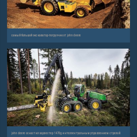
самый большой экскаватор-погрузчик от john deere
john deere оснастил харвестер 1470g интеллектуальным управлением стрелой