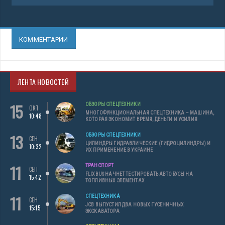
КОММЕНТАРИИ
ЛЕНТА НОВОСТЕЙ
15
ОБЗОРЫ СПЕЦТЕХНИКИ
ОКТ
МНОГОФУНКЦИОНАЛЬНАЯ СПЕЦТЕХНИКА – МАШИНА,
10:48
КОТОРАЯ ЭКОНОМИТ ВРЕМЯ, ДЕНЬГИ И УСИЛИЯ
13
ОБЗОРЫ СПЕЦТЕХНИКИ
СЕН
ЦИЛИНДРЫ ГИДРАВЛИЧЕСКИЕ (ГИДРОЦИЛИНДРЫ) И
10:32
ИХ ПРИМЕНЕНИЕ В УКРАИНЕ
11
ТРАНСПОРТ
СЕН
FLIXBUS НАЧНЕТ ТЕСТИРОВАТЬ АВТОБУСЫ НА
15:42
ТОПЛИВНЫХ ЭЛЕМЕНТАХ
11
СПЕЦТЕХНИКА
СЕН
JCB ВЫПУСТИЛ ДВА НОВЫХ ГУСЕНИЧНЫХ
15:15
ЭКСКАВАТОРА