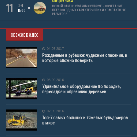
СПЕЦТЕХНИКА
11
СЕН
НОВЫЙ CASE IH VESTRUM CVXDRIVE – СОЧЕТАНИЕ
15:00
ПРЕВОСХОДНЫХ ХАРАКТЕРИСТИК И КОМПАКТНЫХ
РАЗМЕРОВ
СВЕЖИЕ ВИДЕО
04.07.2017
Рожденные в рубашке: чудесные спасения, в
которые сложно поверить
08.09.2016
Удивительное оборудование по посадке,
пересадке и обрезанию деревьев
02.09.2016
Топ-7 самых больших и тяжелых бульдозеров
в мире