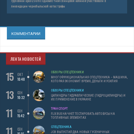
грузовики краз-2561б с одноместной свинцовой кабиной участвовали в
ликвидации чернобыльской катастрофы
КОММЕНТАРИИ
ЛЕНТА НОВОСТЕЙ
15
ОБЗОРЫ СПЕЦТЕХНИКИ
ОКТ
МНОГОФУНКЦИОНАЛЬНАЯ СПЕЦТЕХНИКА – МАШИНА,
10:48
КОТОРАЯ ЭКОНОМИТ ВРЕМЯ, ДЕНЬГИ И УСИЛИЯ
13
ОБЗОРЫ СПЕЦТЕХНИКИ
СЕН
ЦИЛИНДРЫ ГИДРАВЛИЧЕСКИЕ (ГИДРОЦИЛИНДРЫ) И
10:32
ИХ ПРИМЕНЕНИЕ В УКРАИНЕ
11
ТРАНСПОРТ
СЕН
FLIXBUS НАЧНЕТ ТЕСТИРОВАТЬ АВТОБУСЫ НА
15:42
ТОПЛИВНЫХ ЭЛЕМЕНТАХ
11
СПЕЦТЕХНИКА
СЕН
JCB ВЫПУСТИЛ ДВА НОВЫХ ГУСЕНИЧНЫХ
15:15