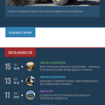
komatsu показала на bauma прототип нового фронтального погрузчика
КОММЕНТАРИИ
ЛЕНТА НОВОСТЕЙ
15
ОБЗОРЫ СПЕЦТЕХНИКИ
ОКТ
МНОГОФУНКЦИОНАЛЬНАЯ СПЕЦТЕХНИКА – МАШИНА,
10:48
КОТОРАЯ ЭКОНОМИТ ВРЕМЯ, ДЕНЬГИ И УСИЛИЯ
13
ОБЗОРЫ СПЕЦТЕХНИКИ
СЕН
ЦИЛИНДРЫ ГИДРАВЛИЧЕСКИЕ (ГИДРОЦИЛИНДРЫ) И
10:32
ИХ ПРИМЕНЕНИЕ В УКРАИНЕ
11
ТРАНСПОРТ
СЕН
FLIXBUS НАЧНЕТ ТЕСТИРОВАТЬ АВТОБУСЫ НА
15:42
ТОПЛИВНЫХ ЭЛЕМЕНТАХ