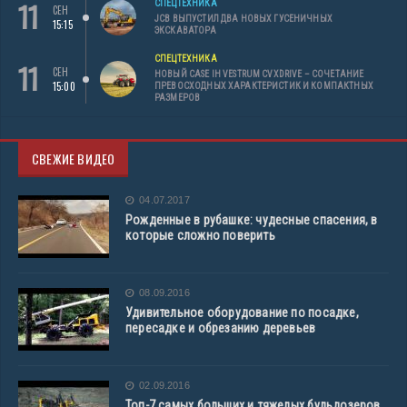
11
СПЕЦТЕХНИКА
СЕН
JCB ВЫПУСТИЛ ДВА НОВЫХ ГУСЕНИЧНЫХ
15:15
ЭКСКАВАТОРА
СПЕЦТЕХНИКА
11
СЕН
НОВЫЙ CASE IH VESTRUM CVXDRIVE – СОЧЕТАНИЕ
15:00
ПРЕВОСХОДНЫХ ХАРАКТЕРИСТИК И КОМПАКТНЫХ
РАЗМЕРОВ
СВЕЖИЕ ВИДЕО
04.07.2017
Рожденные в рубашке: чудесные спасения, в
которые сложно поверить
08.09.2016
Удивительное оборудование по посадке,
пересадке и обрезанию деревьев
02.09.2016
Топ-7 самых больших и тяжелых бульдозеров