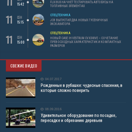
11
FLIXBUS НАЧНЕТ ТЕСТИРОВАТЬ АВТОБУСЫ НА
15:42
ТОПЛИВНЫХ ЭЛЕМЕНТАХ
11
СПЕЦТЕХНИКА
СЕН
JCB ВЫПУСТИЛ ДВА НОВЫХ ГУСЕНИЧНЫХ
15:15
ЭКСКАВАТОРА
СПЕЦТЕХНИКА
11
СЕН
НОВЫЙ CASE IH VESTRUM CVXDRIVE – СОЧЕТАНИЕ
15:00
ПРЕВОСХОДНЫХ ХАРАКТЕРИСТИК И КОМПАКТНЫХ
РАЗМЕРОВ
СВЕЖИЕ ВИДЕО
04.07.2017
Рожденные в рубашке: чудесные спасения, в
которые сложно поверить
08.09.2016
Удивительное оборудование по посадке,
пересадке и обрезанию деревьев