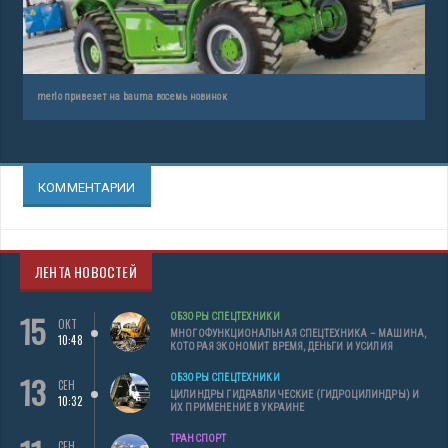
merlo привезет на bauma восемь новинок
КОММЕНТАРИИ
ЛЕНТА НОВОСТЕЙ
15
ОБЗОРЫ СПЕЦТЕХНИКИ
ОКТ
МНОГОФУНКЦИОНАЛЬНАЯ СПЕЦТЕХНИКА – МАШИНА,
10:48
КОТОРАЯ ЭКОНОМИТ ВРЕМЯ, ДЕНЬГИ И УСИЛИЯ
13
ОБЗОРЫ СПЕЦТЕХНИКИ
СЕН
ЦИЛИНДРЫ ГИДРАВЛИЧЕСКИЕ (ГИДРОЦИЛИНДРЫ) И
10:32
ИХ ПРИМЕНЕНИЕ В УКРАИНЕ
ТРАНСПОРТ
СЕН