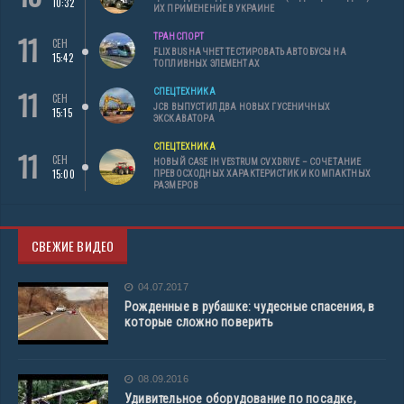
10:32
ИХ ПРИМЕНЕНИЕ В УКРАИНЕ
11
ТРАНСПОРТ
СЕН
FLIXBUS НАЧНЕТ ТЕСТИРОВАТЬ АВТОБУСЫ НА
15:42
ТОПЛИВНЫХ ЭЛЕМЕНТАХ
11
СПЕЦТЕХНИКА
СЕН
JCB ВЫПУСТИЛ ДВА НОВЫХ ГУСЕНИЧНЫХ
15:15
ЭКСКАВАТОРА
СПЕЦТЕХНИКА
11
СЕН
НОВЫЙ CASE IH VESTRUM CVXDRIVE – СОЧЕТАНИЕ
15:00
ПРЕВОСХОДНЫХ ХАРАКТЕРИСТИК И КОМПАКТНЫХ
РАЗМЕРОВ
СВЕЖИЕ ВИДЕО
04.07.2017
Рожденные в рубашке: чудесные спасения, в
которые сложно поверить
08.09.2016
Удивительное оборудование по посадке,