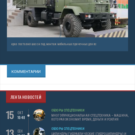
краз поставил шасси под монтаж мобильных прачечных для вс
КОММЕНТАРИИ
ЛЕНТА НОВОСТЕЙ
15
ОБЗОРЫ СПЕЦТЕХНИКИ
ОКТ
МНОГОФУНКЦИОНАЛЬНАЯ СПЕЦТЕХНИКА – МАШИНА,
10:48
КОТОРАЯ ЭКОНОМИТ ВРЕМЯ, ДЕНЬГИ И УСИЛИЯ
13
ОБЗОРЫ СПЕЦТЕХНИКИ
СЕН
ЦИЛИНДРЫ ГИДРАВЛИЧЕСКИЕ (ГИДРОЦИЛИНДРЫ) И