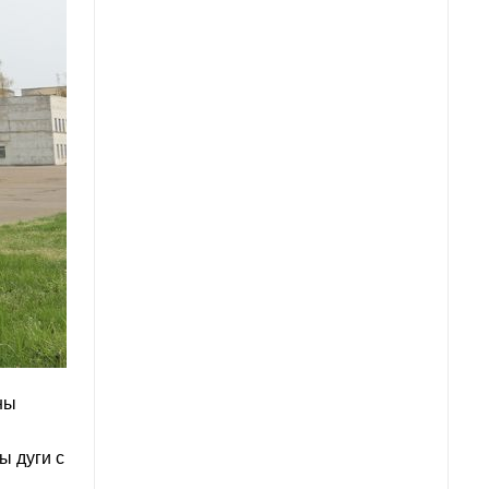
ны
ы дуги с