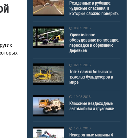
Рожденные в рубашке:
ой
чудесные спасения, в
которые сложно поверить
08.09.2016
Удивительное
оборудование по посадке,
ругих
пересадке и обрезанию
деревьев
которых
02.09.2016
Топ-7 самых больших и
тяжелых бульдозеров в
мире
19.08.2016
Классные вездеходные
автомобили и грузовики
12.08.2016
Невероятные машины 4