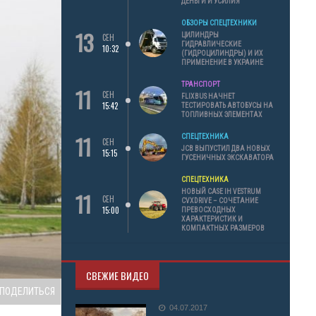
ДЕНЬГИ И УСИЛИЯ
ОБЗОРЫ СПЕЦТЕХНИКИ
13
ЦИЛИНДРЫ
СЕН
ГИДРАВЛИЧЕСКИЕ
10:32
(ГИДРОЦИЛИНДРЫ) И ИХ
ПРИМЕНЕНИЕ В УКРАИНЕ
ТРАНСПОРТ
11
СЕН
FLIXBUS НАЧНЕТ
15:42
ТЕСТИРОВАТЬ АВТОБУСЫ НА
ТОПЛИВНЫХ ЭЛЕМЕНТАХ
11
СПЕЦТЕХНИКА
СЕН
JCB ВЫПУСТИЛ ДВА НОВЫХ
15:15
ГУСЕНИЧНЫХ ЭКСКАВАТОРА
СПЕЦТЕХНИКА
11
НОВЫЙ CASE IH VESTRUM
СЕН
CVXDRIVE – СОЧЕТАНИЕ
15:00
ПРЕВОСХОДНЫХ
ХАРАКТЕРИСТИК И
КОМПАКТНЫХ РАЗМЕРОВ
СВЕЖИЕ ВИДЕО
ПОДЕЛИТЬСЯ
04.07.2017