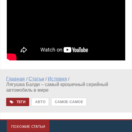
Главная
Статьи
История
/
/
/
Лягушка Балди – самый крошечный серийный
автомобиль в мире
ТЕГИ
АВТО
САМОЕ-САМОЕ
ПОХОЖИЕ СТАТЬИ