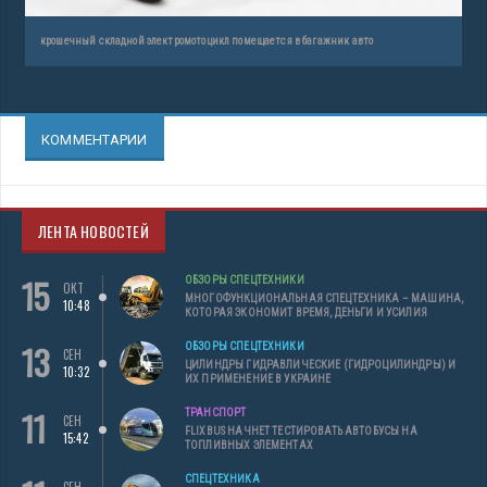
крошечный складной электромотоцикл помещается в багажник авто
КОММЕНТАРИИ
ЛЕНТА НОВОСТЕЙ
15
ОБЗОРЫ СПЕЦТЕХНИКИ
ОКТ
МНОГОФУНКЦИОНАЛЬНАЯ СПЕЦТЕХНИКА – МАШИНА,
10:48
КОТОРАЯ ЭКОНОМИТ ВРЕМЯ, ДЕНЬГИ И УСИЛИЯ
13
ОБЗОРЫ СПЕЦТЕХНИКИ
СЕН
ЦИЛИНДРЫ ГИДРАВЛИЧЕСКИЕ (ГИДРОЦИЛИНДРЫ) И
10:32
ИХ ПРИМЕНЕНИЕ В УКРАИНЕ
11
ТРАНСПОРТ
СЕН
FLIXBUS НАЧНЕТ ТЕСТИРОВАТЬ АВТОБУСЫ НА
15:42
ТОПЛИВНЫХ ЭЛЕМЕНТАХ
СПЕЦТЕХНИКА
СЕН