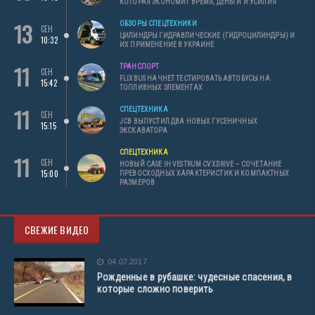
КОТОРАЯ ЭКОНОМИТ ВРЕМЯ, ДЕНЬГИ И УСИЛИЯ
13
ОБЗОРЫ СПЕЦТЕХНИКИ
СЕН
ЦИЛИНДРЫ ГИДРАВЛИЧЕСКИЕ (ГИДРОЦИЛИНДРЫ) И
10:32
ИХ ПРИМЕНЕНИЕ В УКРАИНЕ
11
ТРАНСПОРТ
СЕН
FLIXBUS НАЧНЕТ ТЕСТИРОВАТЬ АВТОБУСЫ НА
15:42
ТОПЛИВНЫХ ЭЛЕМЕНТАХ
11
СПЕЦТЕХНИКА
СЕН
JCB ВЫПУСТИЛ ДВА НОВЫХ ГУСЕНИЧНЫХ
15:15
ЭКСКАВАТОРА
СПЕЦТЕХНИКА
11
СЕН
НОВЫЙ CASE IH VESTRUM CVXDRIVE – СОЧЕТАНИЕ
15:00
ПРЕВОСХОДНЫХ ХАРАКТЕРИСТИК И КОМПАКТНЫХ
РАЗМЕРОВ
СВЕЖИЕ ВИДЕО
04.07.2017
Рожденные в рубашке: чудесные спасения, в
которые сложно поверить