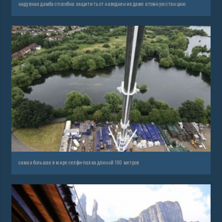
надувная дамба способна защитить от наводнения даже атомную станцию
самая большая в мире селфи-палка длиной 100 метров