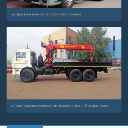
маз представил новое шасси 6312м7 пятого поколения
palfinger представил новый кран-манипулятор inman it 150 на шасси камаз