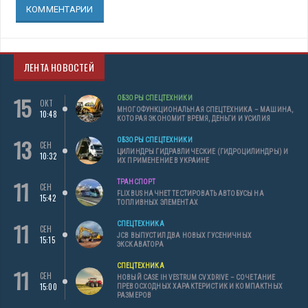
КОММЕНТАРИИ
ЛЕНТА НОВОСТЕЙ
15
ОБЗОРЫ СПЕЦТЕХНИКИ
ОКТ
МНОГОФУНКЦИОНАЛЬНАЯ СПЕЦТЕХНИКА – МАШИНА,
10:48
КОТОРАЯ ЭКОНОМИТ ВРЕМЯ, ДЕНЬГИ И УСИЛИЯ
13
ОБЗОРЫ СПЕЦТЕХНИКИ
СЕН
ЦИЛИНДРЫ ГИДРАВЛИЧЕСКИЕ (ГИДРОЦИЛИНДРЫ) И
10:32
ИХ ПРИМЕНЕНИЕ В УКРАИНЕ
11
ТРАНСПОРТ
СЕН
FLIXBUS НАЧНЕТ ТЕСТИРОВАТЬ АВТОБУСЫ НА
15:42
ТОПЛИВНЫХ ЭЛЕМЕНТАХ
11
СПЕЦТЕХНИКА
СЕН
JCB ВЫПУСТИЛ ДВА НОВЫХ ГУСЕНИЧНЫХ
15:15
ЭКСКАВАТОРА
СПЕЦТЕХНИКА
11
СЕН
НОВЫЙ CASE IH VESTRUM CVXDRIVE – СОЧЕТАНИЕ
15:00
ПРЕВОСХОДНЫХ ХАРАКТЕРИСТИК И КОМПАКТНЫХ
РАЗМЕРОВ