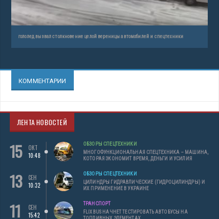
гололед вызвал столкновение целой вереницы автомобилей и спецтехники
КОММЕНТАРИИ
ЛЕНТА НОВОСТЕЙ
15
ОБЗОРЫ СПЕЦТЕХНИКИ
ОКТ
МНОГОФУНКЦИОНАЛЬНАЯ СПЕЦТЕХНИКА – МАШИНА,
10:48
КОТОРАЯ ЭКОНОМИТ ВРЕМЯ, ДЕНЬГИ И УСИЛИЯ
13
ОБЗОРЫ СПЕЦТЕХНИКИ
СЕН
ЦИЛИНДРЫ ГИДРАВЛИЧЕСКИЕ (ГИДРОЦИЛИНДРЫ) И
10:32
ИХ ПРИМЕНЕНИЕ В УКРАИНЕ
11
ТРАНСПОРТ
СЕН
FLIXBUS НАЧНЕТ ТЕСТИРОВАТЬ АВТОБУСЫ НА
15:42
ТОПЛИВНЫХ ЭЛЕМЕНТАХ