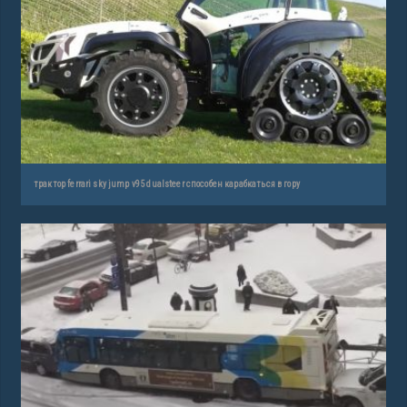
трактор ferrari sky jump v95 dualsteer способен карабкаться в гору