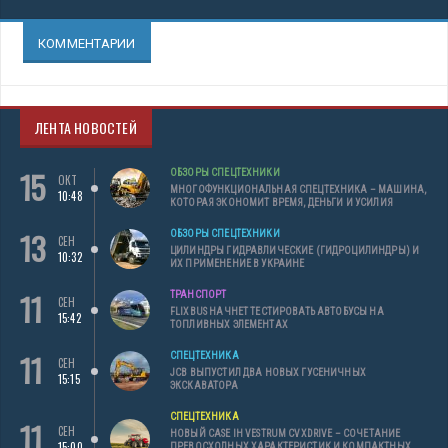
КОММЕНТАРИИ
ЛЕНТА НОВОСТЕЙ
15
ОБЗОРЫ СПЕЦТЕХНИКИ
ОКТ
МНОГОФУНКЦИОНАЛЬНАЯ СПЕЦТЕХНИКА – МАШИНА,
10:48
КОТОРАЯ ЭКОНОМИТ ВРЕМЯ, ДЕНЬГИ И УСИЛИЯ
13
ОБЗОРЫ СПЕЦТЕХНИКИ
СЕН
ЦИЛИНДРЫ ГИДРАВЛИЧЕСКИЕ (ГИДРОЦИЛИНДРЫ) И
10:32
ИХ ПРИМЕНЕНИЕ В УКРАИНЕ
11
ТРАНСПОРТ
СЕН
FLIXBUS НАЧНЕТ ТЕСТИРОВАТЬ АВТОБУСЫ НА
15:42
ТОПЛИВНЫХ ЭЛЕМЕНТАХ
11
СПЕЦТЕХНИКА
СЕН
JCB ВЫПУСТИЛ ДВА НОВЫХ ГУСЕНИЧНЫХ
15:15
ЭКСКАВАТОРА
СПЕЦТЕХНИКА
11
СЕН
НОВЫЙ CASE IH VESTRUM CVXDRIVE – СОЧЕТАНИЕ
15:00
ПРЕВОСХОДНЫХ ХАРАКТЕРИСТИК И КОМПАКТНЫХ