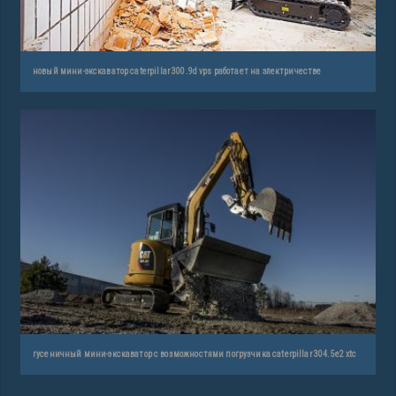
новый мини-экскаватор caterpillar 300.9d vps работает на электричестве
гусеничный мини-экскаватор с возможностями погрузчика caterpillar 304.5e2 xtc