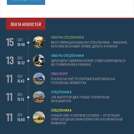
ЛЕНТА НОВОСТЕЙ
15
ОБЗОРЫ СПЕЦТЕХНИКИ
ОКТ
МНОГОФУНКЦИОНАЛЬНАЯ СПЕЦТЕХНИКА – МАШИНА,
10:48
КОТОРАЯ ЭКОНОМИТ ВРЕМЯ, ДЕНЬГИ И УСИЛИЯ
13
ОБЗОРЫ СПЕЦТЕХНИКИ
СЕН
ЦИЛИНДРЫ ГИДРАВЛИЧЕСКИЕ (ГИДРОЦИЛИНДРЫ) И
10:32
ИХ ПРИМЕНЕНИЕ В УКРАИНЕ
11
ТРАНСПОРТ
СЕН
FLIXBUS НАЧНЕТ ТЕСТИРОВАТЬ АВТОБУСЫ НА
15:42
ТОПЛИВНЫХ ЭЛЕМЕНТАХ
11
СПЕЦТЕХНИКА
СЕН
JCB ВЫПУСТИЛ ДВА НОВЫХ ГУСЕНИЧНЫХ
15:15
ЭКСКАВАТОРА
СПЕЦТЕХНИКА
11
СЕН
НОВЫЙ CASE IH VESTRUM CVXDRIVE – СОЧЕТАНИЕ
15:00
ПРЕВОСХОДНЫХ ХАРАКТЕРИСТИК И КОМПАКТНЫХ
РАЗМЕРОВ