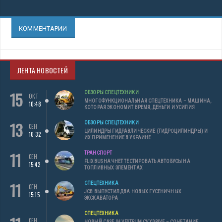
КОММЕНТАРИИ
ЛЕНТА НОВОСТЕЙ
15
ОБЗОРЫ СПЕЦТЕХНИКИ
ОКТ
МНОГОФУНКЦИОНАЛЬНАЯ СПЕЦТЕХНИКА – МАШИНА,
10:48
КОТОРАЯ ЭКОНОМИТ ВРЕМЯ, ДЕНЬГИ И УСИЛИЯ
13
ОБЗОРЫ СПЕЦТЕХНИКИ
СЕН
ЦИЛИНДРЫ ГИДРАВЛИЧЕСКИЕ (ГИДРОЦИЛИНДРЫ) И
10:32
ИХ ПРИМЕНЕНИЕ В УКРАИНЕ
11
ТРАНСПОРТ
СЕН
FLIXBUS НАЧНЕТ ТЕСТИРОВАТЬ АВТОБУСЫ НА
15:42
ТОПЛИВНЫХ ЭЛЕМЕНТАХ
11
СПЕЦТЕХНИКА
СЕН
JCB ВЫПУСТИЛ ДВА НОВЫХ ГУСЕНИЧНЫХ
15:15
ЭКСКАВАТОРА
СПЕЦТЕХНИКА
СЕН
НОВЫЙ CASE IH VESTRUM CVXDRIVE – СОЧЕТАНИЕ