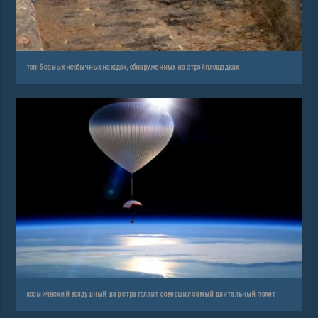
топ-5 самых необычных находок, обнаруженных на стройплощадках
космический воздушный шар стратоллит совершил самый длительный полет