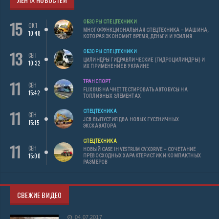
15
ОБЗОРЫ СПЕЦТЕХНИКИ
ОКТ
МНОГОФУНКЦИОНАЛЬНАЯ СПЕЦТЕХНИКА – МАШИНА,
10:48
КОТОРАЯ ЭКОНОМИТ ВРЕМЯ, ДЕНЬГИ И УСИЛИЯ
13
ОБЗОРЫ СПЕЦТЕХНИКИ
СЕН
ЦИЛИНДРЫ ГИДРАВЛИЧЕСКИЕ (ГИДРОЦИЛИНДРЫ) И
10:32
ИХ ПРИМЕНЕНИЕ В УКРАИНЕ
11
ТРАНСПОРТ
СЕН
FLIXBUS НАЧНЕТ ТЕСТИРОВАТЬ АВТОБУСЫ НА
15:42
ТОПЛИВНЫХ ЭЛЕМЕНТАХ
11
СПЕЦТЕХНИКА
СЕН
JCB ВЫПУСТИЛ ДВА НОВЫХ ГУСЕНИЧНЫХ
15:15
ЭКСКАВАТОРА
СПЕЦТЕХНИКА
11
СЕН
НОВЫЙ CASE IH VESTRUM CVXDRIVE – СОЧЕТАНИЕ
15:00
ПРЕВОСХОДНЫХ ХАРАКТЕРИСТИК И КОМПАКТНЫХ
РАЗМЕРОВ
СВЕЖИЕ ВИДЕО
04.07.2017