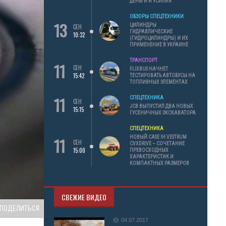
ДЕНЬГИ И УСИЛИЯ
ОБЗОРЫ СПЕЦТЕХНИКИ
13
ЦИЛИНДРЫ
СЕН
ГИДРАВЛИЧЕСКИЕ
10:32
(ГИДРОЦИЛИНДРЫ) И ИХ
ПРИМЕНЕНИЕ В УКРАИНЕ
ТРАНСПОРТ
11
СЕН
FLIXBUS НАЧНЕТ
15:42
ТЕСТИРОВАТЬ АВТОБУСЫ НА
ТОПЛИВНЫХ ЭЛЕМЕНТАХ
11
СПЕЦТЕХНИКА
СЕН
JCB ВЫПУСТИЛ ДВА НОВЫХ
15:15
ГУСЕНИЧНЫХ ЭКСКАВАТОРА
СПЕЦТЕХНИКА
11
НОВЫЙ CASE IH VESTRUM
СЕН
CVXDRIVE – СОЧЕТАНИЕ
15:00
ПРЕВОСХОДНЫХ
ХАРАКТЕРИСТИК И
КОМПАКТНЫХ РАЗМЕРОВ
СВЕЖИЕ ВИДЕО
ПОДЕЛИТЬСЯ
04.07.2017