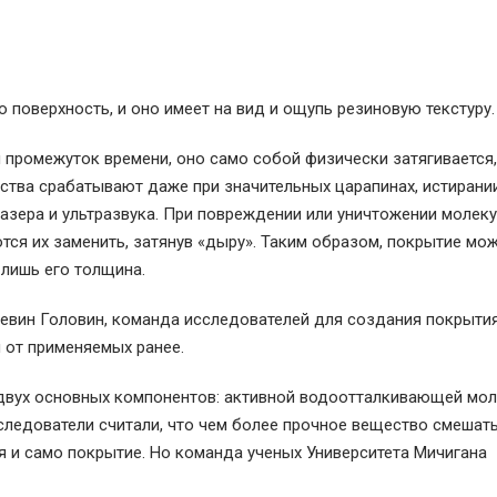
 поверхность, и оно имеет на вид и ощупь резиновую текстуру
 промежуток времени, оно само собой физически затягивается,
ства срабатывают даже при значительных царапинах, истирании
лазера и ультразвука. При повреждении или уничтожении молек
тся их заменить, затянув «дыру». Таким образом, покрытие мо
 лишь его толщина.
Кевин Головин, команда исследователей для создания покрыти
 от применяемых ранее.
двух основных компонентов: активной водоотталкивающей мол
следователи считали, что чем более прочное вещество смешать
я и само покрытие. Но команда ученых Университета Мичигана