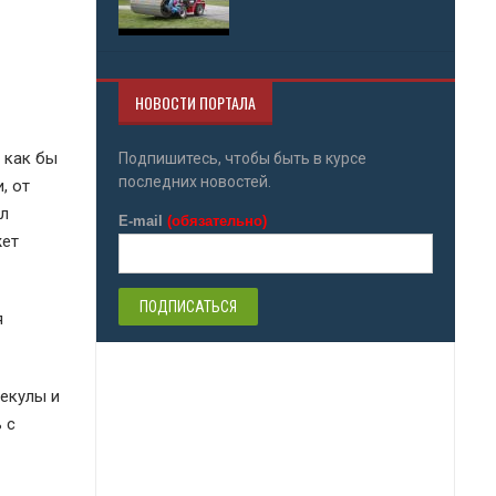
НОВОСТИ ПОРТАЛА
.
 как бы
Подпишитесь, чтобы быть в курсе
последних новостей.
, от
ул
E-mail
(обязательно)
жет
я
екулы и
 с