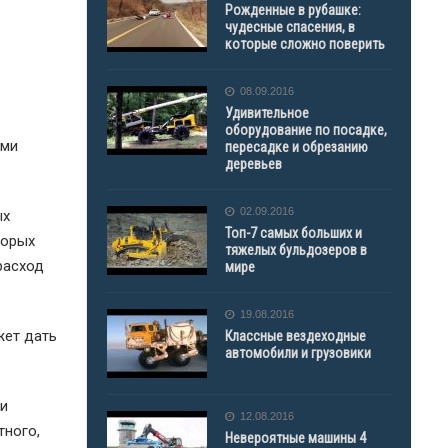
Рожденные в рубашке:
чудесные спасения, в
которые сложно поверить
08.09.2016
Удивительное
оборудование по посадке,
ими
пересадке и обрезанию
деревьев
02.09.2016
ых
Топ-7 самых больших и
торых
тяжелых бульдозеров в
расход
мире
19.08.2016
жет дать
Классные вездеходные
автомобили и грузовики
 и
12.08.2016
тного,
Невероятные машины 4