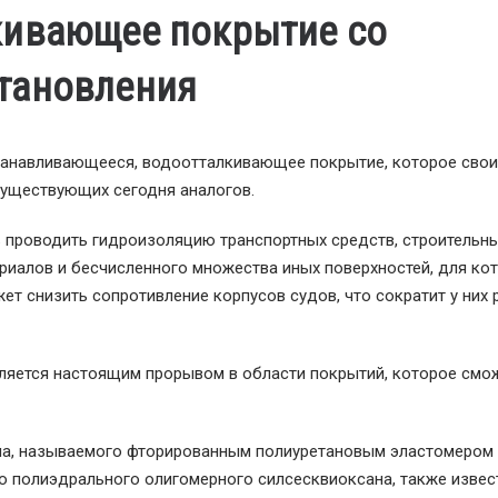
кивающее покрытие со
тановления
танавливающееся, водоотталкивающее покрытие, которое сво
 существующих сегодня аналогов.
 проводить гидроизоляцию транспортных средств, строительн
риалов и бесчисленного множества иных поверхностей, для ко
т снизить сопротивление корпусов судов, что сократит у них 
вляется настоящим прорывом в области покрытий, которое смо
ла, называемого фторированным полиуретановым эластомером
полиэдрального олигомерного силсесквиоксана, также извес