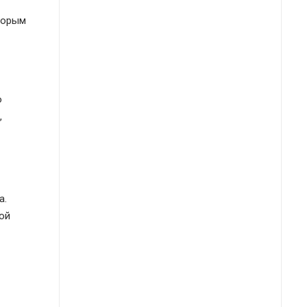
Вторым
ю
,
а.
ой