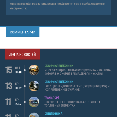
украинка разработала систему, которая преобразует энергию прибрежных волн в
электричество
КОММЕНТАРИИ
ЛЕНТА НОВОСТЕЙ
15
ОБЗОРЫ СПЕЦТЕХНИКИ
ОКТ
МНОГОФУНКЦИОНАЛЬНАЯ СПЕЦТЕХНИКА – МАШИНА,
10:48
КОТОРАЯ ЭКОНОМИТ ВРЕМЯ, ДЕНЬГИ И УСИЛИЯ
13
ОБЗОРЫ СПЕЦТЕХНИКИ
СЕН
ЦИЛИНДРЫ ГИДРАВЛИЧЕСКИЕ (ГИДРОЦИЛИНДРЫ) И
10:32
ИХ ПРИМЕНЕНИЕ В УКРАИНЕ
11
ТРАНСПОРТ
СЕН
FLIXBUS НАЧНЕТ ТЕСТИРОВАТЬ АВТОБУСЫ НА
15:42
ТОПЛИВНЫХ ЭЛЕМЕНТАХ
СПЕЦТЕХНИКА
СЕН