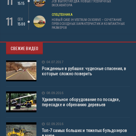
11
JCB ВЫПУСТИЛ ДВА НОВЫХ ГУСЕНИЧНЫХ
15:15
ЭКСКАВАТОРА
СПЕЦТЕХНИКА
11
СЕН
НОВЫЙ CASE IH VESTRUM CVXDRIVE – СОЧЕТАНИЕ
15:00
ПРЕВОСХОДНЫХ ХАРАКТЕРИСТИК И КОМПАКТНЫХ
РАЗМЕРОВ
СВЕЖИЕ ВИДЕО
04.07.2017
Рожденные в рубашке: чудесные спасения, в
которые сложно поверить
08.09.2016
Удивительное оборудование по посадке,
пересадке и обрезанию деревьев
02.09.2016
Топ-7 самых больших и тяжелых бульдозеров
в мире