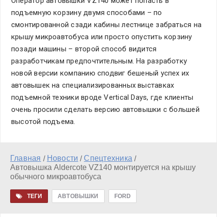
Оператор автовышки VZ140 может попасть в
подъемную корзину двумя способами – по
смонтированной сзади кабины лестнице забраться на
крышу микроавтобуса или просто опустить корзину
позади машины – второй способ видится
разработчикам предпочтительным. На разработку
новой версии компанию сподвиг бешеный успех их
автовышек на специализированных выставках
подъемной техники вроде Vertical Days, где клиенты
очень просили сделать версию автовышки с большей
высотой подъема.
Главная
Новости
Спецтехника
/
/
/
Автовышка Aldercote VZ140 монтируется на крышу
обычного микроавтобуса
ТЕГИ
АВТОВЫШКИ
FORD