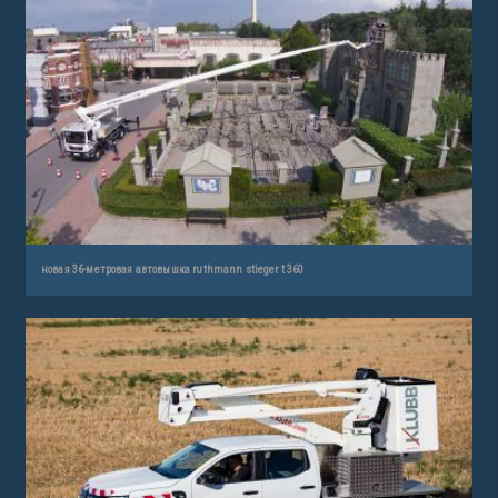
новая 36-метровая автовышка ruthmann stieger t 360