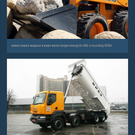
новые самые мощные в мире мини-погрузчики gehl v420 и mustang 4200v