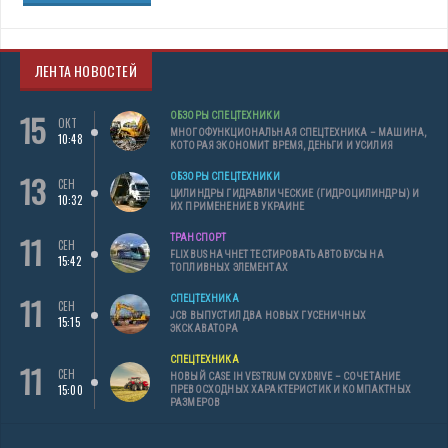
ЛЕНТА НОВОСТЕЙ
15
ОБЗОРЫ СПЕЦТЕХНИКИ
ОКТ
МНОГОФУНКЦИОНАЛЬНАЯ СПЕЦТЕХНИКА – МАШИНА,
10:48
КОТОРАЯ ЭКОНОМИТ ВРЕМЯ, ДЕНЬГИ И УСИЛИЯ
13
ОБЗОРЫ СПЕЦТЕХНИКИ
СЕН
ЦИЛИНДРЫ ГИДРАВЛИЧЕСКИЕ (ГИДРОЦИЛИНДРЫ) И
10:32
ИХ ПРИМЕНЕНИЕ В УКРАИНЕ
11
ТРАНСПОРТ
СЕН
FLIXBUS НАЧНЕТ ТЕСТИРОВАТЬ АВТОБУСЫ НА
15:42
ТОПЛИВНЫХ ЭЛЕМЕНТАХ
11
СПЕЦТЕХНИКА
СЕН
JCB ВЫПУСТИЛ ДВА НОВЫХ ГУСЕНИЧНЫХ
15:15
ЭКСКАВАТОРА
СПЕЦТЕХНИКА
11
СЕН
НОВЫЙ CASE IH VESTRUM CVXDRIVE – СОЧЕТАНИЕ
15:00
ПРЕВОСХОДНЫХ ХАРАКТЕРИСТИК И КОМПАКТНЫХ
РАЗМЕРОВ