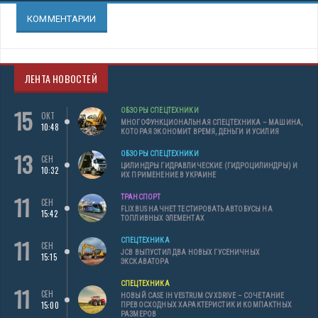
КОММЕНТАРИИ
ЛЕНТА НОВОСТЕЙ
15
ОБЗОРЫ СПЕЦТЕХНИКИ
ОКТ
МНОГОФУНКЦИОНАЛЬНАЯ СПЕЦТЕХНИКА – МАШИНА,
10:48
КОТОРАЯ ЭКОНОМИТ ВРЕМЯ, ДЕНЬГИ И УСИЛИЯ
13
ОБЗОРЫ СПЕЦТЕХНИКИ
СЕН
ЦИЛИНДРЫ ГИДРАВЛИЧЕСКИЕ (ГИДРОЦИЛИНДРЫ) И
10:32
ИХ ПРИМЕНЕНИЕ В УКРАИНЕ
11
ТРАНСПОРТ
СЕН
FLIXBUS НАЧНЕТ ТЕСТИРОВАТЬ АВТОБУСЫ НА
15:42
ТОПЛИВНЫХ ЭЛЕМЕНТАХ
11
СПЕЦТЕХНИКА
СЕН
JCB ВЫПУСТИЛ ДВА НОВЫХ ГУСЕНИЧНЫХ
15:15
ЭКСКАВАТОРА
СПЕЦТЕХНИКА
11
СЕН
НОВЫЙ CASE IH VESTRUM CVXDRIVE – СОЧЕТАНИЕ
15:00
ПРЕВОСХОДНЫХ ХАРАКТЕРИСТИК И КОМПАКТНЫХ
РАЗМЕРОВ