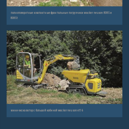
полноповоротные компактные фронтальные погрузчики wacker neuson 8085 и
8085t
мини-экскаватор с большой кабиной wacker neuson et16