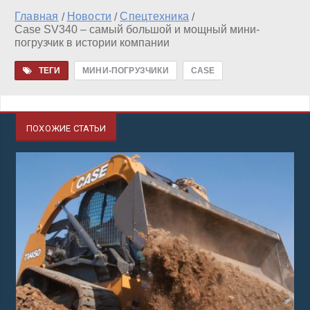
Главная
Новости
Спецтехника
/
/
/
Case SV340 – самый большой и мощный мини-
погрузчик в истории компании
ТЕГИ
МИНИ-ПОГРУЗЧИКИ
CASE
ПОХОЖИЕ СТАТЬИ