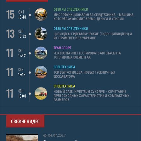
15
ОБЗОРЫ СПЕЦТЕХНИКИ
ОКТ
МНОГОФУНКЦИОНАЛЬНАЯ СПЕЦТЕХНИКА – МАШИНА,
10:48
КОТОРАЯ ЭКОНОМИТ ВРЕМЯ, ДЕНЬГИ И УСИЛИЯ
13
ОБЗОРЫ СПЕЦТЕХНИКИ
СЕН
ЦИЛИНДРЫ ГИДРАВЛИЧЕСКИЕ (ГИДРОЦИЛИНДРЫ) И
10:32
ИХ ПРИМЕНЕНИЕ В УКРАИНЕ
11
ТРАНСПОРТ
СЕН
FLIXBUS НАЧНЕТ ТЕСТИРОВАТЬ АВТОБУСЫ НА
15:42
ТОПЛИВНЫХ ЭЛЕМЕНТАХ
11
СПЕЦТЕХНИКА
СЕН
JCB ВЫПУСТИЛ ДВА НОВЫХ ГУСЕНИЧНЫХ
15:15
ЭКСКАВАТОРА
СПЕЦТЕХНИКА
11
СЕН
НОВЫЙ CASE IH VESTRUM CVXDRIVE – СОЧЕТАНИЕ
15:00
ПРЕВОСХОДНЫХ ХАРАКТЕРИСТИК И КОМПАКТНЫХ
РАЗМЕРОВ
СВЕЖИЕ ВИДЕО
04.07.2017