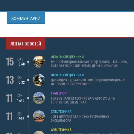
КОММЕНТАРИИ
ЛЕНТА НОВОСТЕЙ
15
ОБЗОРЫ СПЕЦТЕХНИКИ
ОКТ
МНОГОФУНКЦИОНАЛЬНАЯ СПЕЦТЕХНИКА – МАШИНА,
10:48
КОТОРАЯ ЭКОНОМИТ ВРЕМЯ, ДЕНЬГИ И УСИЛИЯ
13
ОБЗОРЫ СПЕЦТЕХНИКИ
СЕН
ЦИЛИНДРЫ ГИДРАВЛИЧЕСКИЕ (ГИДРОЦИЛИНДРЫ) И
10:32
ИХ ПРИМЕНЕНИЕ В УКРАИНЕ
11
ТРАНСПОРТ
СЕН
FLIXBUS НАЧНЕТ ТЕСТИРОВАТЬ АВТОБУСЫ НА
15:42
ТОПЛИВНЫХ ЭЛЕМЕНТАХ
11
СПЕЦТЕХНИКА
СЕН
JCB ВЫПУСТИЛ ДВА НОВЫХ ГУСЕНИЧНЫХ
15:15
ЭКСКАВАТОРА
СПЕЦТЕХНИКА