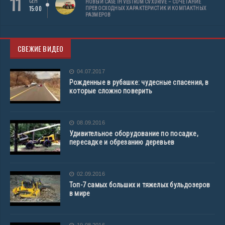
11
СЕН
НОВЫЙ CASE IH VESTRUM CVXDRIVE – СОЧЕТАНИЕ
15:00
ПРЕВОСХОДНЫХ ХАРАКТЕРИСТИК И КОМПАКТНЫХ
РАЗМЕРОВ
СВЕЖИЕ ВИДЕО
04.07.2017
Рожденные в рубашке: чудесные спасения, в
которые сложно поверить
08.09.2016
Удивительное оборудование по посадке,
пересадке и обрезанию деревьев
02.09.2016
Топ-7 самых больших и тяжелых бульдозеров
в мире
19.08.2016