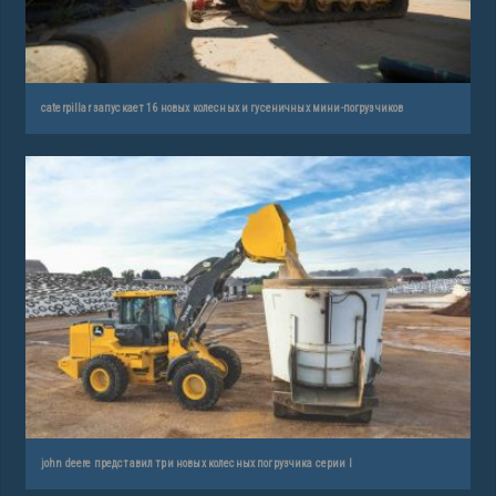
caterpillar запускает 16 новых колесных и гусеничных мини-погрузчиков
john deere представил три новых колесных погрузчика серии l