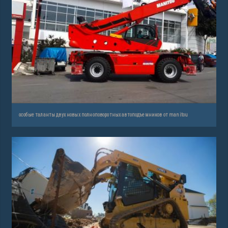
особые таланты двух новых полноповоротных автоподъемников от manitou