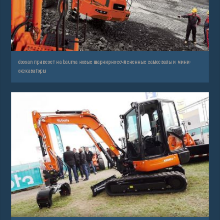
doosan привезет на bauma новые шарнирно-сочлененные самосвалы и мини-
экскаваторы