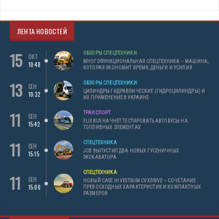
ЛЕНТА НОВОСТЕЙ
15
ОБЗОРЫ СПЕЦТЕХНИКИ
ОКТ
МНОГОФУНКЦИОНАЛЬНАЯ СПЕЦТЕХНИКА – МАШИНА,
10:48
КОТОРАЯ ЭКОНОМИТ ВРЕМЯ, ДЕНЬГИ И УСИЛИЯ
13
ОБЗОРЫ СПЕЦТЕХНИКИ
СЕН
ЦИЛИНДРЫ ГИДРАВЛИЧЕСКИЕ (ГИДРОЦИЛИНДРЫ) И
10:32
ИХ ПРИМЕНЕНИЕ В УКРАИНЕ
11
ТРАНСПОРТ
СЕН
FLIXBUS НАЧНЕТ ТЕСТИРОВАТЬ АВТОБУСЫ НА
15:42
ТОПЛИВНЫХ ЭЛЕМЕНТАХ
11
СПЕЦТЕХНИКА
СЕН
JCB ВЫПУСТИЛ ДВА НОВЫХ ГУСЕНИЧНЫХ
15:15
ЭКСКАВАТОРА
СПЕЦТЕХНИКА
11
СЕН
НОВЫЙ CASE IH VESTRUM CVXDRIVE – СОЧЕТАНИЕ
15:00
ПРЕВОСХОДНЫХ ХАРАКТЕРИСТИК И КОМПАКТНЫХ
РАЗМЕРОВ