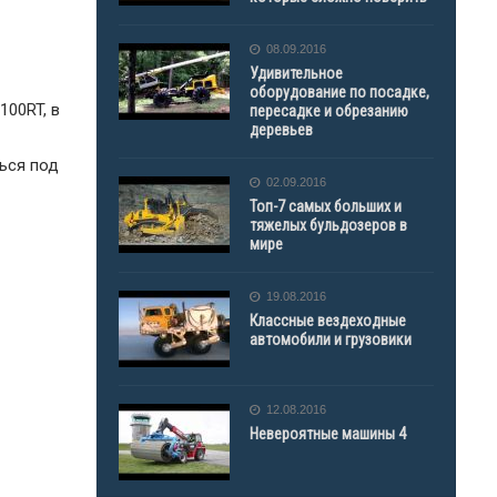
08.09.2016
Удивительное
оборудование по посадке,
100RT, в
пересадке и обрезанию
деревьев
ься под
02.09.2016
Топ-7 самых больших и
тяжелых бульдозеров в
мире
19.08.2016
Классные вездеходные
автомобили и грузовики
12.08.2016
Невероятные машины 4