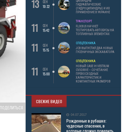
13
ЦИЛИНДРЫ
СЕН
ГИДРАВЛИЧЕСКИЕ
10:32
(ГИДРОЦИЛИНДРЫ) И ИХ
ПРИМЕНЕНИЕ В УКРАИНЕ
ТРАНСПОРТ
11
СЕН
FLIXBUS НАЧНЕТ
15:42
ТЕСТИРОВАТЬ АВТОБУСЫ НА
ТОПЛИВНЫХ ЭЛЕМЕНТАХ
11
СПЕЦТЕХНИКА
СЕН
JCB ВЫПУСТИЛ ДВА НОВЫХ
15:15
ГУСЕНИЧНЫХ ЭКСКАВАТОРА
СПЕЦТЕХНИКА
11
НОВЫЙ CASE IH VESTRUM
СЕН
CVXDRIVE – СОЧЕТАНИЕ
15:00
ПРЕВОСХОДНЫХ
ХАРАКТЕРИСТИК И
КОМПАКТНЫХ РАЗМЕРОВ
СВЕЖИЕ ВИДЕО
ПОДЕЛИТЬСЯ
04.07.2017
Рожденные в рубашке:
чудесные спасения, в
которые сложно поверить