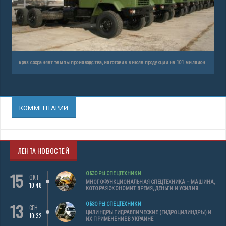
краз сохраняет темпы производства, изготовив в июле продукции на 101 миллион
КОММЕНТАРИИ
ЛЕНТА НОВОСТЕЙ
15
ОБЗОРЫ СПЕЦТЕХНИКИ
ОКТ
МНОГОФУНКЦИОНАЛЬНАЯ СПЕЦТЕХНИКА – МАШИНА,
10:48
КОТОРАЯ ЭКОНОМИТ ВРЕМЯ, ДЕНЬГИ И УСИЛИЯ
13
ОБЗОРЫ СПЕЦТЕХНИКИ
СЕН
ЦИЛИНДРЫ ГИДРАВЛИЧЕСКИЕ (ГИДРОЦИЛИНДРЫ) И
10:32
ИХ ПРИМЕНЕНИЕ В УКРАИНЕ