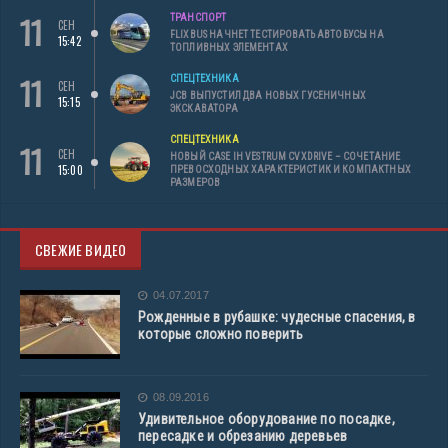
11
ТРАНСПОРТ
СЕН
FLIXBUS НАЧНЕТ ТЕСТИРОВАТЬ АВТОБУСЫ НА
15:42
ТОПЛИВНЫХ ЭЛЕМЕНТАХ
11
СПЕЦТЕХНИКА
СЕН
JCB ВЫПУСТИЛ ДВА НОВЫХ ГУСЕНИЧНЫХ
15:15
ЭКСКАВАТОРА
СПЕЦТЕХНИКА
11
СЕН
НОВЫЙ CASE IH VESTRUM CVXDRIVE – СОЧЕТАНИЕ
15:00
ПРЕВОСХОДНЫХ ХАРАКТЕРИСТИК И КОМПАКТНЫХ
РАЗМЕРОВ
СВЕЖИЕ ВИДЕО
04.07.2017
Рожденные в рубашке: чудесные спасения, в
которые сложно поверить
08.09.2016
Удивительное оборудование по посадке,
пересадке и обрезанию деревьев