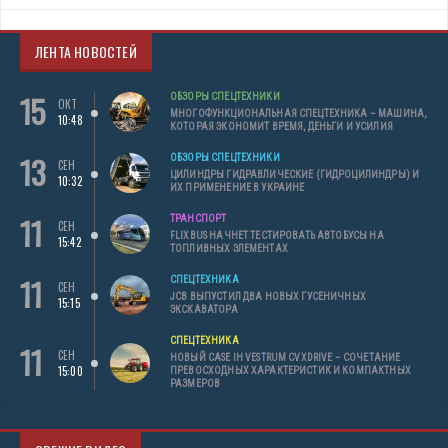
ЛЕНТА НОВОСТЕЙ
15
ОБЗОРЫ СПЕЦТЕХНИКИ
ОКТ
МНОГОФУНКЦИОНАЛЬНАЯ СПЕЦТЕХНИКА – МАШИНА,
10:48
КОТОРАЯ ЭКОНОМИТ ВРЕМЯ, ДЕНЬГИ И УСИЛИЯ
13
ОБЗОРЫ СПЕЦТЕХНИКИ
СЕН
ЦИЛИНДРЫ ГИДРАВЛИЧЕСКИЕ (ГИДРОЦИЛИНДРЫ) И
10:32
ИХ ПРИМЕНЕНИЕ В УКРАИНЕ
11
ТРАНСПОРТ
СЕН
FLIXBUS НАЧНЕТ ТЕСТИРОВАТЬ АВТОБУСЫ НА
15:42
ТОПЛИВНЫХ ЭЛЕМЕНТАХ
11
СПЕЦТЕХНИКА
СЕН
JCB ВЫПУСТИЛ ДВА НОВЫХ ГУСЕНИЧНЫХ
15:15
ЭКСКАВАТОРА
СПЕЦТЕХНИКА
11
СЕН
НОВЫЙ CASE IH VESTRUM CVXDRIVE – СОЧЕТАНИЕ
15:00
ПРЕВОСХОДНЫХ ХАРАКТЕРИСТИК И КОМПАКТНЫХ
РАЗМЕРОВ