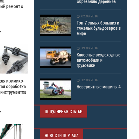
ов.
обрезанию деревьев
ый ремонт с
02.09.2016
Топ-7 самых больших и
тяжелых бульдозеров в
у
мире
19.08.2016
Классные вездеходные
автомобили и
грузовики
12.08.2016
ая и химико-
кая обработка
Невероятные машины 4
 инструментов
ПОПУЛЯРНЫЕ СТАТЬИ
у
НОВОСТИ ПОРТАЛА