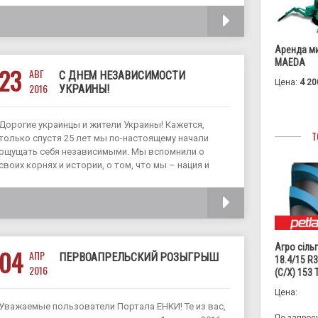
проще в пользовании. Мы развиваемся
ЧИТАТЬ
Аренда м
MAEDA
23
АВГ
С ДНЕМ НЕЗАВИСИМОСТИ
Цена:
4 20
2016
УКРАИНЫ!
Дорогие украинцы и жители Украины! Кажется,
Т
только спустя 25 лет мы по-настоящему начали
ощущать себя независимыми. Мы вспомнили о
своих корнях и истории, о том, что мы – нация и
имеем свою гордость. Пока это только ощущение,
которое плохо подтверждается
ЧИТАТЬ
Агро сіль
04
АПР
ПЕРВОАПРЕЛЬСКИЙ РОЗЫГРЫШ
18.4/15 R
2016
(С/Х) 153
Цена:
Уважаемые пользователи Портала ЕНКИ! Те из вас,