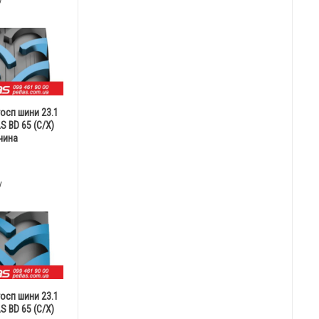
у
госп шини 23.1
S BD 65 (С/Х)
чина
у
госп шини 23.1
S BD 65 (С/Х)