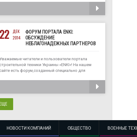
оповещения осуществил перенос своих серверов в
ЧИТАТЬ
другой дата центр (физическое
22
ДЕК
ФОРУМ ПОРТАЛА ENKI:
2014
ОБСУЖДЕНИЕ
НЕБЛАГОНАДЕЖНЫХ ПАРТНЕРОВ
Уважаемые читатели и пользователи портала
строительной техники Украины «ENKI»! На нашем
сайте есть форум,созданный специально для
вашего профессионального и просто свободного
общения. В том числе в нем есть раздел,
ЧИТАТЬ
освещающий проблему, как нам известно,
волнующую всех вас: вопрос о неблагонадежных
 ЕЩЕ
НОВОСТИ КОМПАНИЙ
ОБЩЕСТВО
ВОЕННЫЕ ТЕХ