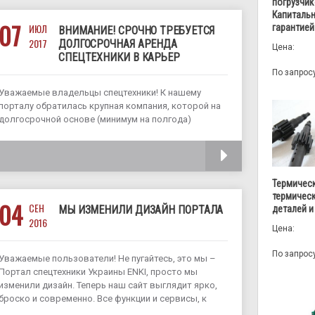
погрузчик
Капитальн
07
ИЮЛ
гарантией
ВНИМАНИЕ! СРОЧНО ТРЕБУЕТСЯ
2017
ДОЛГОСРОЧНАЯ АРЕНДА
Цена:
СПЕЦТЕХНИКИ В КАРЬЕР
По запрос
Уважаемые владельцы спецтехники! К нашему
порталу обратилась крупная компания, которой на
долгосрочной основе (минимум на полгода)
требуется арендовать большой перечень
спецтехники. Предполагается, что техника будет
ЧИТАТЬ
работать в карьере ферросплавного производства
в Запорожье. Работы начинаются в августе. Если Вы
Термическ
желаете поработать
термичес
04
СЕН
деталей и
МЫ ИЗМЕНИЛИ ДИЗАЙН ПОРТАЛА
2016
Цена:
По запрос
Уважаемые пользователи! Не пугайтесь, это мы –
Портал спецтехники Украины ENKI, просто мы
изменили дизайн. Теперь наш сайт выглядит ярко,
броско и современно. Все функции и сервисы, к
которым вы привыкли, остались, но стали еще