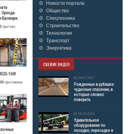
Новости портала
чата
Общество
. Оренда
Спецтехника
 Бровари.
Строительство
0
грн/час
Технологии
Транспорт
Энергетика
СВЕЖИЕ ВИДЕО
G25-160t
04.07.2017
00
грн/смена
Рожденные в рубашке:
чудесные спасения, в
которые сложно
поверить
08.09.2016
Удивительное
оборудование по
илочных
посадке, пересадке и