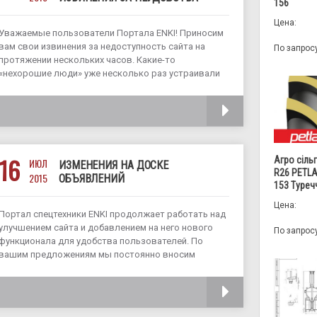
156
Цена:
Уважаемые пользователи Портала ENKI! Приносим
вам свои извинения за недоступность сайта на
По запрос
протяжении нескольких часов. Какие-то
«нехорошие люди» уже несколько раз устраивали
нам DDOS-атаки, очевидно, с целью навредить.
Сейчас работа сайта восстановлена, и наши
ЧИТАТЬ
программисты делают все возможное для
предотвращения
16
Агро сіль
ИЮЛ
ИЗМЕНЕНИЯ НА ДОСКЕ
R26 PETLA
2015
ОБЪЯВЛЕНИЙ
153 Туреч
Цена:
Портал спецтехники ENKI продолжает работать над
улучшением сайта и добавлением на него нового
По запрос
функционала для удобства пользователей. По
вашим предложениям мы постоянно вносим
различные изменения. Так, для упрощения поиска
техники для покупки или аренды, а также запчастей
ЧИТАТЬ
и сопутствующих товаров