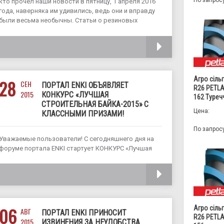
По запрос
кто прочел наши новости в пятницу, 1 апреля 2016
года, наверняка им удивились, ведь они и вправду
были весьма необычны. Статьи о резиновых
экскаваторных ковшах, о грузовике КРАЗ с двумя
рулями, деревянной кабине
ЧИТАТЬ
Агро сіль
28
СЕН
ПОРТАЛ ENKI ОБЪЯВЛЯЕТ
R26 PETLA
2015
КОНКУРС «ЛУЧШАЯ
162 Туреч
СТРОИТЕЛЬНАЯ БАЙКА-2015» С
Цена:
КЛАССНЫМИ ПРИЗАМИ!
По запрос
Уважаемые пользователи! С сегодняшнего дня на
форуме портала ENKI стартует КОНКУРС «Лучшая
строительная байка-2015»! Расскажите в теме на
форуме Вашу интересную строительную байку и
ЧИТАТЬ
получите настоящие призы! Оценивать Ваши байки
будут на форуме такие же участники портала
аренды спецтехники ENKI
06
Агро сіль
АВГ
ПОРТАЛ ENKI ПРИНОСИТ
R26 PETLA
2015
ИЗВИНЕНИЯ ЗА НЕУДОБСТВА