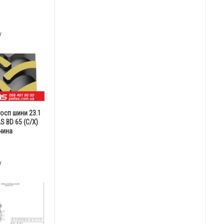
у
госп шини 23.1
S BD 65 (С/Х)
чина
у