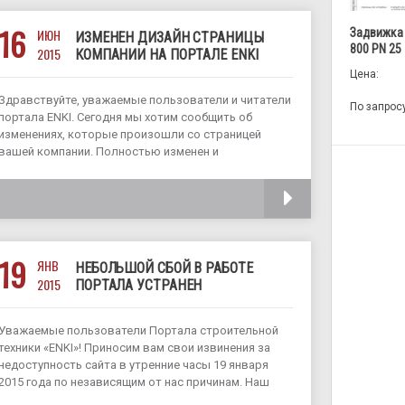
16
ИЮН
Задвижка
ИЗМЕНЕН ДИЗАЙН СТРАНИЦЫ
800 PN 25
2015
КОМПАНИИ НА ПОРТАЛЕ ENKI
Цена:
Здравствуйте, уважаемые пользователи и читатели
По запрос
портала ENKI. Сегодня мы хотим сообщить об
изменениях, которые произошли со страницей
вашей компании. Полностью изменен и
переработан дизайн, акцент сделан на объявлениях
о технике и услугах, которые вы предлагаете. Блок
ЧИТАТЬ
информации о компании также
19
ЯНВ
НЕБОЛЬШОЙ СБОЙ В РАБОТЕ
2015
ПОРТАЛА УСТРАНЕН
Уважаемые пользователи Портала строительной
техники «ENKI»! Приносим вам свои извинения за
недоступность сайта в утренние часы 19 января
2015 года по независящим от нас причинам. Наш
хостинг провайдер без предварительного