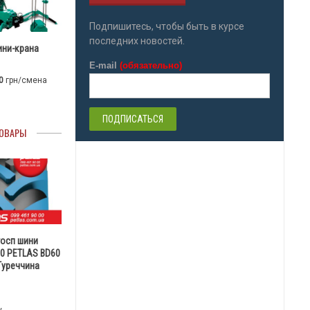
Подпишитесь, чтобы быть в курсе
последних новостей.
ини-крана
E-mail
(обязательно)
0
грн/смена
ОВАРЫ
госп шини
30 PETLAS BD60
 Туреччина