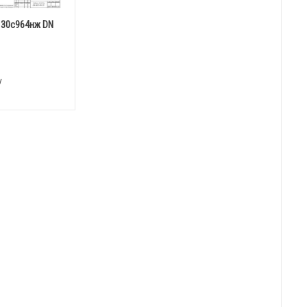
 30с964нж DN
у