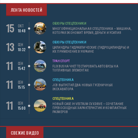
ЛЕНТА НОВОСТЕЙ
15
ОБЗОРЫ СПЕЦТЕХНИКИ
ОКТ
МНОГОФУНКЦИОНАЛЬНАЯ СПЕЦТЕХНИКА – МАШИНА,
10:48
КОТОРАЯ ЭКОНОМИТ ВРЕМЯ, ДЕНЬГИ И УСИЛИЯ
13
ОБЗОРЫ СПЕЦТЕХНИКИ
СЕН
ЦИЛИНДРЫ ГИДРАВЛИЧЕСКИЕ (ГИДРОЦИЛИНДРЫ) И
10:32
ИХ ПРИМЕНЕНИЕ В УКРАИНЕ
11
ТРАНСПОРТ
СЕН
FLIXBUS НАЧНЕТ ТЕСТИРОВАТЬ АВТОБУСЫ НА
15:42
ТОПЛИВНЫХ ЭЛЕМЕНТАХ
11
СПЕЦТЕХНИКА
СЕН
JCB ВЫПУСТИЛ ДВА НОВЫХ ГУСЕНИЧНЫХ
15:15
ЭКСКАВАТОРА
СПЕЦТЕХНИКА
11
СЕН
НОВЫЙ CASE IH VESTRUM CVXDRIVE – СОЧЕТАНИЕ
15:00
ПРЕВОСХОДНЫХ ХАРАКТЕРИСТИК И КОМПАКТНЫХ
РАЗМЕРОВ
СВЕЖИЕ ВИДЕО