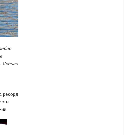
фибия
е
. Сейчас
ас рекорд
листы
нии.