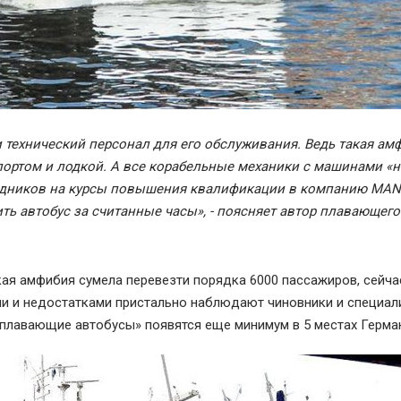
технический персонал для его обслуживания. Ведь такая ам
ортом и лодкой. А все корабельные механики с машинами «н
удников на курсы повышения квалификации в компанию MAN
нить автобус за считанные часы», - поясняет автор плавающего
кая амфибия сумела перевезти порядка 6000 пассажиров, сейч
ами и недостатками пристально наблюдают чиновники и специа
доплавающие автобусы» появятся еще минимум в 5 местах Герма