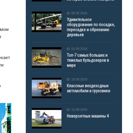
08.09.2016
Удивительное
оборудование по посадке,
амом
пересадке и обрезанию
деревьев
т
02.09.2016
Топ-7 самых больших и
екает
тяжелых бульдозеров в
ти
мире
19.08.2016
о
Классные вездеходные
автомобили и грузовики
12.08.2016
Невероятные машины 4