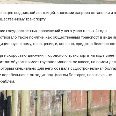
оснащен выдвижной лестницей, кнопками запроса остановки и 
щественному транспорту.
ие государственных разрешений у него ушло целых 4 года.
тствовало такое понятие, как общественный транспорт в виде 
иционную форму, оснащение, и, конечно, средства безопасност
рге скоростью движения городского транспорта, на воде умеет
ядит автобусом и имеет грузовое мановское шасси, на самом дел
оторый специально для него создала судостроительная болга
же корабельная – он ходит под флагом Болгарии, называясь не
кораблем.