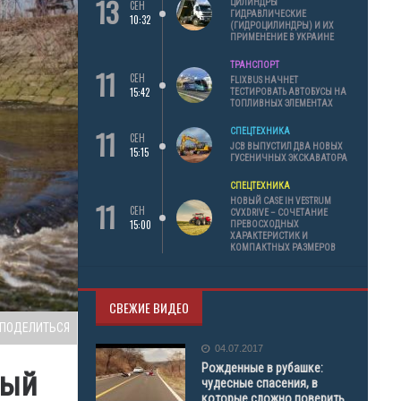
13
ЦИЛИНДРЫ
СЕН
ГИДРАВЛИЧЕСКИЕ
10:32
(ГИДРОЦИЛИНДРЫ) И ИХ
ПРИМЕНЕНИЕ В УКРАИНЕ
ТРАНСПОРТ
11
СЕН
FLIXBUS НАЧНЕТ
15:42
ТЕСТИРОВАТЬ АВТОБУСЫ НА
ТОПЛИВНЫХ ЭЛЕМЕНТАХ
11
СПЕЦТЕХНИКА
СЕН
JCB ВЫПУСТИЛ ДВА НОВЫХ
15:15
ГУСЕНИЧНЫХ ЭКСКАВАТОРА
СПЕЦТЕХНИКА
11
НОВЫЙ CASE IH VESTRUM
СЕН
CVXDRIVE – СОЧЕТАНИЕ
15:00
ПРЕВОСХОДНЫХ
ХАРАКТЕРИСТИК И
КОМПАКТНЫХ РАЗМЕРОВ
СВЕЖИЕ ВИДЕО
ПОДЕЛИТЬСЯ
04.07.2017
Рожденные в рубашке:
ный
чудесные спасения, в
которые сложно поверить