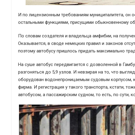
И по лицензионным требованиям муниципалитета, он 
остальными функциями, присущими обыкновенному об
По словам создателя и владельца амфибии, на получен
Оказывается, в своде немецких правил и законов отсу
поэтому автобусу пришлось придать максимально трад
На суше автобус передвигается с дозволенной в Гамбу
разгоняться до 5,9 узлов. И невзирая на то, что выгл
оборудован водонепроницаемым судовым корпусом, к
фирма. И регистрация у такого транспорта, кстати, то
автобусом, а пассажирским судном, то есть, по сути, 