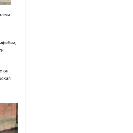
всеми
амфибии,
и.
е он
рская