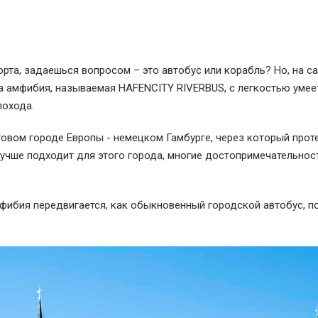
рта, задаешься вопросом – это автобус или корабль? Но, на с
эта амфибия, называемая HAFENCITY RIVERBUS, с легкостью умее
лохода.
товом городе Европы - немецком Гамбурге, через который прот
лучше подходит для этого города, многие достопримечательнос
амфибия передвигается, как обыкновенный городской автобус, п