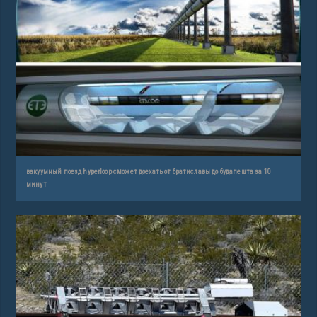
вакуумный поезд hyperloop сможет доехать от братиславы до будапешта за 10
минут