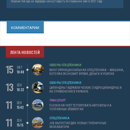
первые поезда на водороде начнут ходить по германии уже в 2021 году
КОММЕНТАРИИ
ЛЕНТА НОВОСТЕЙ
15
ОБЗОРЫ СПЕЦТЕХНИКИ
ОКТ
МНОГОФУНКЦИОНАЛЬНАЯ СПЕЦТЕХНИКА – МАШИНА,
10:48
КОТОРАЯ ЭКОНОМИТ ВРЕМЯ, ДЕНЬГИ И УСИЛИЯ
13
ОБЗОРЫ СПЕЦТЕХНИКИ
СЕН
ЦИЛИНДРЫ ГИДРАВЛИЧЕСКИЕ (ГИДРОЦИЛИНДРЫ) И
10:32
ИХ ПРИМЕНЕНИЕ В УКРАИНЕ
11
ТРАНСПОРТ
СЕН
FLIXBUS НАЧНЕТ ТЕСТИРОВАТЬ АВТОБУСЫ НА
15:42
ТОПЛИВНЫХ ЭЛЕМЕНТАХ
11
СПЕЦТЕХНИКА
СЕН
JCB ВЫПУСТИЛ ДВА НОВЫХ ГУСЕНИЧНЫХ
15:15
ЭКСКАВАТОРА