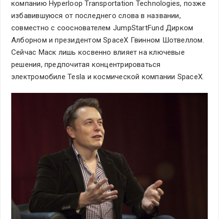
компанию Hyperloop Transportation Technologies, позже
избавившуюся от последнего слова в названии,
совместно с сооснователем JumpStartFund Дирком
Алборном и президентом SpaceX Гвинном Шотвеллом.
Сейчас Маск лишь косвенно влияет на ключевые
решения, предпочитая концентрироваться
электромобиле Tesla и космической компании SpaceX.