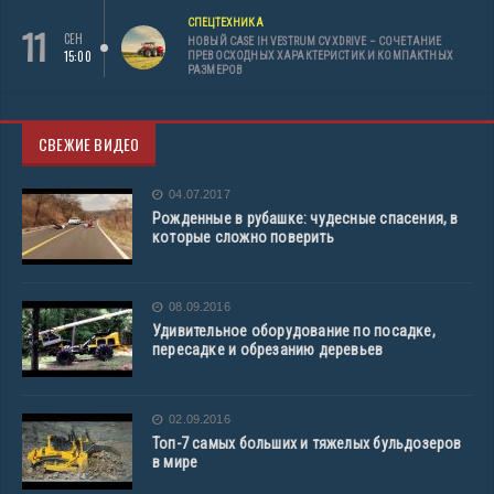
СПЕЦТЕХНИКА
11
СЕН
НОВЫЙ CASE IH VESTRUM CVXDRIVE – СОЧЕТАНИЕ
15:00
ПРЕВОСХОДНЫХ ХАРАКТЕРИСТИК И КОМПАКТНЫХ
РАЗМЕРОВ
СВЕЖИЕ ВИДЕО
04.07.2017
Рожденные в рубашке: чудесные спасения, в
которые сложно поверить
08.09.2016
Удивительное оборудование по посадке,
пересадке и обрезанию деревьев
02.09.2016
Топ-7 самых больших и тяжелых бульдозеров
в мире