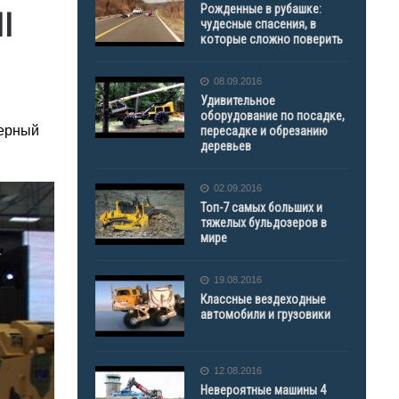
Рожденные в рубашке:
I
чудесные спасения, в
которые сложно поверить
08.09.2016
Удивительное
оборудование по посадке,
нерный
пересадке и обрезанию
деревьев
02.09.2016
Топ-7 самых больших и
тяжелых бульдозеров в
мире
19.08.2016
Классные вездеходные
автомобили и грузовики
12.08.2016
Невероятные машины 4