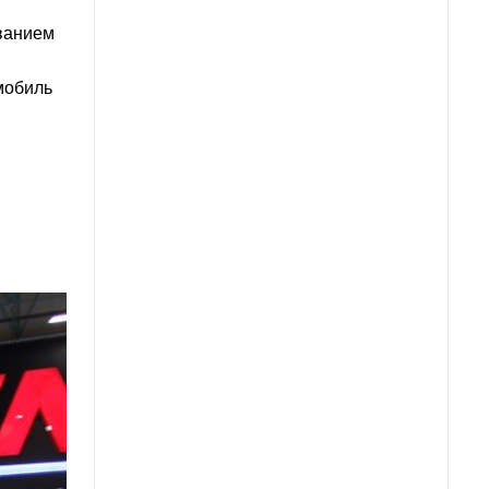
ованием
мобиль