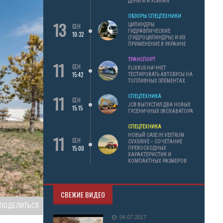
ДЕНЬГИ И УСИЛИЯ
ОБЗОРЫ СПЕЦТЕХНИКИ
13
ЦИЛИНДРЫ
СЕН
ГИДРАВЛИЧЕСКИЕ
10:32
(ГИДРОЦИЛИНДРЫ) И ИХ
ПРИМЕНЕНИЕ В УКРАИНЕ
ТРАНСПОРТ
11
СЕН
FLIXBUS НАЧНЕТ
15:42
ТЕСТИРОВАТЬ АВТОБУСЫ НА
ТОПЛИВНЫХ ЭЛЕМЕНТАХ
11
СПЕЦТЕХНИКА
СЕН
JCB ВЫПУСТИЛ ДВА НОВЫХ
15:15
ГУСЕНИЧНЫХ ЭКСКАВАТОРА
СПЕЦТЕХНИКА
11
НОВЫЙ CASE IH VESTRUM
СЕН
CVXDRIVE – СОЧЕТАНИЕ
15:00
ПРЕВОСХОДНЫХ
ХАРАКТЕРИСТИК И
КОМПАКТНЫХ РАЗМЕРОВ
СВЕЖИЕ ВИДЕО
ПОДЕЛИТЬСЯ
04.07.2017