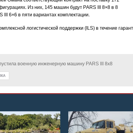
гурациях. Из них, 145 машин будут PARS III 8×8 в 8
III 6×6 в пяти вариантах комплектации.
комплексной логистической поддержки (ILS) в течение гаран
устила военную инженерную машину PARS III 8x8
ИКА