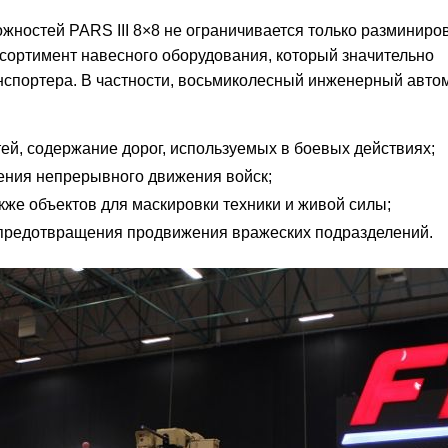
ожностей PARS III 8×8 не ограничивается только разминир
сортимент навесного оборудования, который значительно
спортера. В частности, восьмиколесный инженерный авто
тей, содержание дорог, используемых в боевых действиях;
чения непрерывного движения войск;
кже объектов для маскировки техники и живой силы;
 предотвращения продвижения вражеских подразделений.