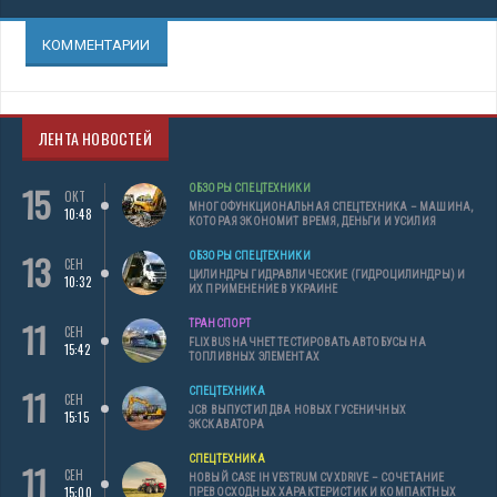
КОММЕНТАРИИ
ЛЕНТА НОВОСТЕЙ
15
ОБЗОРЫ СПЕЦТЕХНИКИ
ОКТ
МНОГОФУНКЦИОНАЛЬНАЯ СПЕЦТЕХНИКА – МАШИНА,
10:48
КОТОРАЯ ЭКОНОМИТ ВРЕМЯ, ДЕНЬГИ И УСИЛИЯ
13
ОБЗОРЫ СПЕЦТЕХНИКИ
СЕН
ЦИЛИНДРЫ ГИДРАВЛИЧЕСКИЕ (ГИДРОЦИЛИНДРЫ) И
10:32
ИХ ПРИМЕНЕНИЕ В УКРАИНЕ
11
ТРАНСПОРТ
СЕН
FLIXBUS НАЧНЕТ ТЕСТИРОВАТЬ АВТОБУСЫ НА
15:42
ТОПЛИВНЫХ ЭЛЕМЕНТАХ
11
СПЕЦТЕХНИКА
СЕН
JCB ВЫПУСТИЛ ДВА НОВЫХ ГУСЕНИЧНЫХ
15:15
ЭКСКАВАТОРА
СПЕЦТЕХНИКА
11
СЕН
НОВЫЙ CASE IH VESTRUM CVXDRIVE – СОЧЕТАНИЕ
15:00
ПРЕВОСХОДНЫХ ХАРАКТЕРИСТИК И КОМПАКТНЫХ