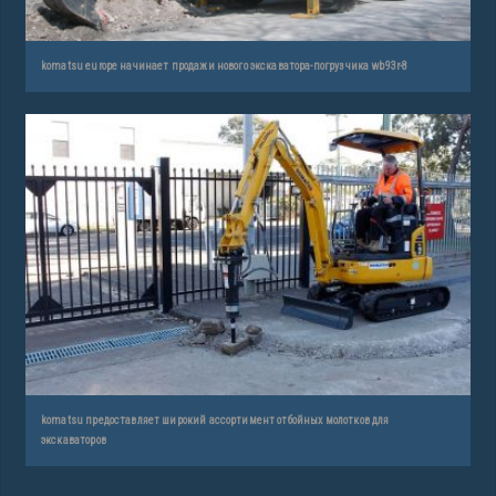
komatsu europe начинает продажи нового экскаватора-погрузчика wb93r-8
komatsu предоставляет широкий ассортимент отбойных молотков для
экскаваторов