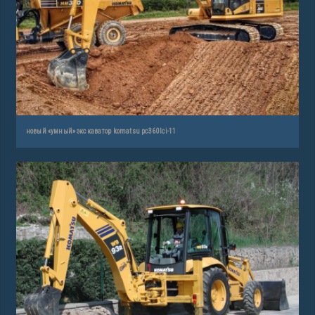
новый «умный» экскаватор komatsu pc360lci-11