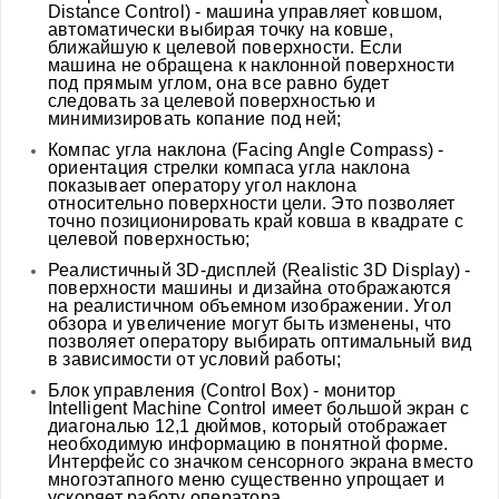
Distance Control) - машина управляет ковшом,
автоматически выбирая точку на ковше,
ближайшую к целевой поверхности. Если
машина не обращена к наклонной поверхности
под прямым углом, она все равно будет
следовать за целевой поверхностью и
минимизировать копание под ней;
Компас угла наклона (Facing Angle Compass) -
ориентация стрелки компаса угла наклона
показывает оператору угол наклона
относительно поверхности цели. Это позволяет
точно позиционировать край ковша в квадрате с
целевой поверхностью;
Реалистичный 3D-дисплей (Realistic 3D Display) -
поверхности машины и дизайна отображаются
на реалистичном объемном изображении. Угол
обзора и увеличение могут быть изменены, что
позволяет оператору выбирать оптимальный вид
в зависимости от условий работы;
Блок управления (Control Box) - монитор
Intelligent Machine Control имеет большой экран с
диагональю 12,1 дюймов, который отображает
необходимую информацию в понятной форме.
Интерфейс со значком сенсорного экрана вместо
многоэтапного меню существенно упрощает и
ускоряет работу оператора.