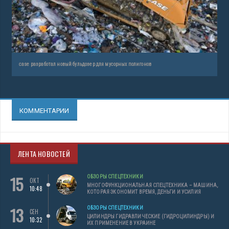
case разработал новый бульдозер для мусорных полигонов
КОММЕНТАРИИ
ЛЕНТА НОВОСТЕЙ
15
ОБЗОРЫ СПЕЦТЕХНИКИ
ОКТ
МНОГОФУНКЦИОНАЛЬНАЯ СПЕЦТЕХНИКА – МАШИНА,
10:48
КОТОРАЯ ЭКОНОМИТ ВРЕМЯ, ДЕНЬГИ И УСИЛИЯ
13
ОБЗОРЫ СПЕЦТЕХНИКИ
СЕН
ЦИЛИНДРЫ ГИДРАВЛИЧЕСКИЕ (ГИДРОЦИЛИНДРЫ) И
10:32
ИХ ПРИМЕНЕНИЕ В УКРАИНЕ