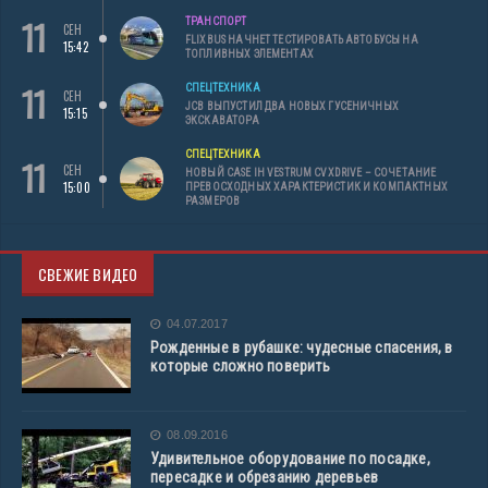
11
ТРАНСПОРТ
СЕН
FLIXBUS НАЧНЕТ ТЕСТИРОВАТЬ АВТОБУСЫ НА
15:42
ТОПЛИВНЫХ ЭЛЕМЕНТАХ
11
СПЕЦТЕХНИКА
СЕН
JCB ВЫПУСТИЛ ДВА НОВЫХ ГУСЕНИЧНЫХ
15:15
ЭКСКАВАТОРА
СПЕЦТЕХНИКА
11
СЕН
НОВЫЙ CASE IH VESTRUM CVXDRIVE – СОЧЕТАНИЕ
15:00
ПРЕВОСХОДНЫХ ХАРАКТЕРИСТИК И КОМПАКТНЫХ
РАЗМЕРОВ
СВЕЖИЕ ВИДЕО
04.07.2017
Рожденные в рубашке: чудесные спасения, в
которые сложно поверить
08.09.2016
Удивительное оборудование по посадке,
пересадке и обрезанию деревьев