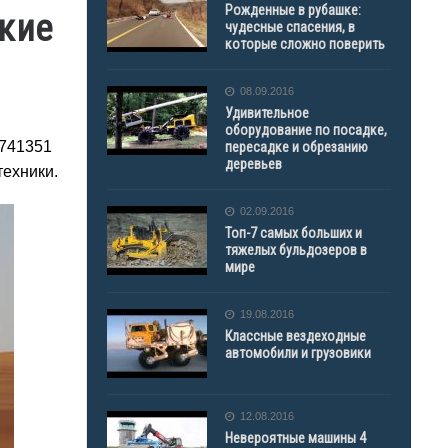
Рожденные в рубашке:
кие
чудесные спасения, в
которые сложно поверить
08.09.2016
Удивительное
оборудование по посадке,
-741351
пересадке и обрезанию
деревьев
техники.
02.09.2016
Топ-7 самых больших и
тяжелых бульдозеров в
мире
19.08.2016
Классные вездеходные
автомобили и грузовики
12.08.2016
Невероятные машины 4