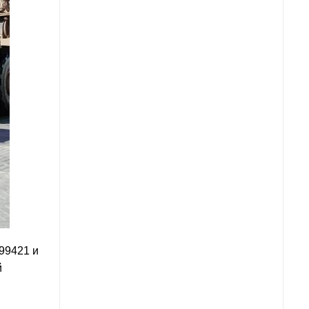
99421 и
й