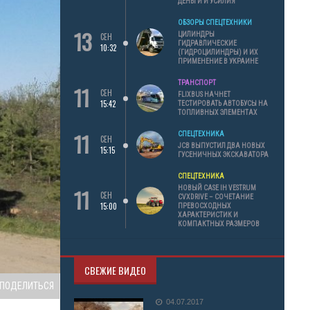
ДЕНЬГИ И УСИЛИЯ
ОБЗОРЫ СПЕЦТЕХНИКИ
13
ЦИЛИНДРЫ
СЕН
ГИДРАВЛИЧЕСКИЕ
10:32
(ГИДРОЦИЛИНДРЫ) И ИХ
ПРИМЕНЕНИЕ В УКРАИНЕ
ТРАНСПОРТ
11
СЕН
FLIXBUS НАЧНЕТ
15:42
ТЕСТИРОВАТЬ АВТОБУСЫ НА
ТОПЛИВНЫХ ЭЛЕМЕНТАХ
11
СПЕЦТЕХНИКА
СЕН
JCB ВЫПУСТИЛ ДВА НОВЫХ
15:15
ГУСЕНИЧНЫХ ЭКСКАВАТОРА
СПЕЦТЕХНИКА
11
НОВЫЙ CASE IH VESTRUM
СЕН
CVXDRIVE – СОЧЕТАНИЕ
15:00
ПРЕВОСХОДНЫХ
ХАРАКТЕРИСТИК И
КОМПАКТНЫХ РАЗМЕРОВ
СВЕЖИЕ ВИДЕО
ПОДЕЛИТЬСЯ
04.07.2017