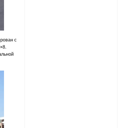
ирован с
×8.
альной