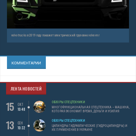
volvo trucks в 2019 году покажет электрический грузовик volvo vnr
КОММЕНТАРИИ
ЛЕНТА НОВОСТЕЙ
15
ОБЗОРЫ СПЕЦТЕХНИКИ
ОКТ
МНОГОФУНКЦИОНАЛЬНАЯ СПЕЦТЕХНИКА – МАШИНА,
10:48
КОТОРАЯ ЭКОНОМИТ ВРЕМЯ, ДЕНЬГИ И УСИЛИЯ
13
ОБЗОРЫ СПЕЦТЕХНИКИ
СЕН
ЦИЛИНДРЫ ГИДРАВЛИЧЕСКИЕ (ГИДРОЦИЛИНДРЫ) И
10:32
ИХ ПРИМЕНЕНИЕ В УКРАИНЕ