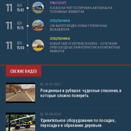
11
ТРАНСПОРТ
СЕН
FLIXBUS НАЧНЕТ ТЕСТИРОВАТЬ АВТОБУСЫ НА
15:42
ТОПЛИВНЫХ ЭЛЕМЕНТАХ
11
СПЕЦТЕХНИКА
СЕН
JCB ВЫПУСТИЛ ДВА НОВЫХ ГУСЕНИЧНЫХ
15:15
ЭКСКАВАТОРА
СПЕЦТЕХНИКА
11
СЕН
НОВЫЙ CASE IH VESTRUM CVXDRIVE – СОЧЕТАНИЕ
15:00
ПРЕВОСХОДНЫХ ХАРАКТЕРИСТИК И КОМПАКТНЫХ
РАЗМЕРОВ
СВЕЖИЕ ВИДЕО
04.07.2017
Рожденные в рубашке: чудесные спасения, в
которые сложно поверить
08.09.2016
Удивительное оборудование по посадке,
пересадке и обрезанию деревьев