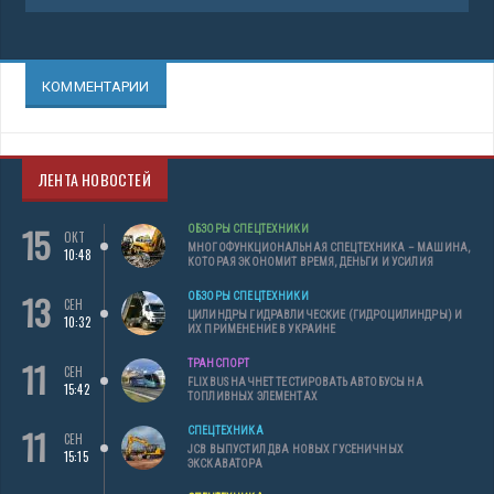
КОММЕНТАРИИ
ЛЕНТА НОВОСТЕЙ
15
ОБЗОРЫ СПЕЦТЕХНИКИ
ОКТ
МНОГОФУНКЦИОНАЛЬНАЯ СПЕЦТЕХНИКА – МАШИНА,
10:48
КОТОРАЯ ЭКОНОМИТ ВРЕМЯ, ДЕНЬГИ И УСИЛИЯ
13
ОБЗОРЫ СПЕЦТЕХНИКИ
СЕН
ЦИЛИНДРЫ ГИДРАВЛИЧЕСКИЕ (ГИДРОЦИЛИНДРЫ) И
10:32
ИХ ПРИМЕНЕНИЕ В УКРАИНЕ
11
ТРАНСПОРТ
СЕН
FLIXBUS НАЧНЕТ ТЕСТИРОВАТЬ АВТОБУСЫ НА
15:42
ТОПЛИВНЫХ ЭЛЕМЕНТАХ
11
СПЕЦТЕХНИКА
СЕН
JCB ВЫПУСТИЛ ДВА НОВЫХ ГУСЕНИЧНЫХ
15:15
ЭКСКАВАТОРА