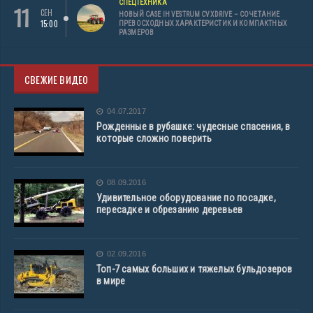
СПЕЦТЕХНИКА
11
СЕН
НОВЫЙ CASE IH VESTRUM CVXDRIVE – СОЧЕТАНИЕ
15:00
ПРЕВОСХОДНЫХ ХАРАКТЕРИСТИК И КОМПАКТНЫХ
РАЗМЕРОВ
СВЕЖИЕ ВИДЕО
04.07.2017
Рожденные в рубашке: чудесные спасения, в
которые сложно поверить
08.09.2016
Удивительное оборудование по посадке,
пересадке и обрезанию деревьев
02.09.2016
Топ-7 самых больших и тяжелых бульдозеров
в мире