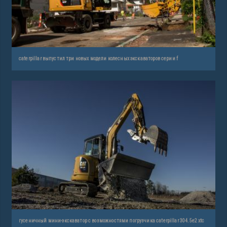
caterpillar выпустил три новых модели колесных экскаваторов серии f
гусеничный мини-экскаватор с возможностями погрузчика caterpillar 304.5e2 xtc