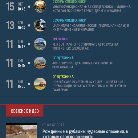
15
ОБЗОРЫ СПЕЦТЕХНИКИ
ОКТ
МНОГОФУНКЦИОНАЛЬНАЯ СПЕЦТЕХНИКА – МАШИНА,
10:48
КОТОРАЯ ЭКОНОМИТ ВРЕМЯ, ДЕНЬГИ И УСИЛИЯ
13
ОБЗОРЫ СПЕЦТЕХНИКИ
СЕН
ЦИЛИНДРЫ ГИДРАВЛИЧЕСКИЕ (ГИДРОЦИЛИНДРЫ) И
10:32
ИХ ПРИМЕНЕНИЕ В УКРАИНЕ
11
ТРАНСПОРТ
СЕН
FLIXBUS НАЧНЕТ ТЕСТИРОВАТЬ АВТОБУСЫ НА
15:42
ТОПЛИВНЫХ ЭЛЕМЕНТАХ
11
СПЕЦТЕХНИКА
СЕН
JCB ВЫПУСТИЛ ДВА НОВЫХ ГУСЕНИЧНЫХ
15:15
ЭКСКАВАТОРА
СПЕЦТЕХНИКА
11
СЕН
НОВЫЙ CASE IH VESTRUM CVXDRIVE – СОЧЕТАНИЕ
15:00
ПРЕВОСХОДНЫХ ХАРАКТЕРИСТИК И КОМПАКТНЫХ
РАЗМЕРОВ
СВЕЖИЕ ВИДЕО
04.07.2017
Рожденные в рубашке: чудесные спасения, в
которые сложно поверить