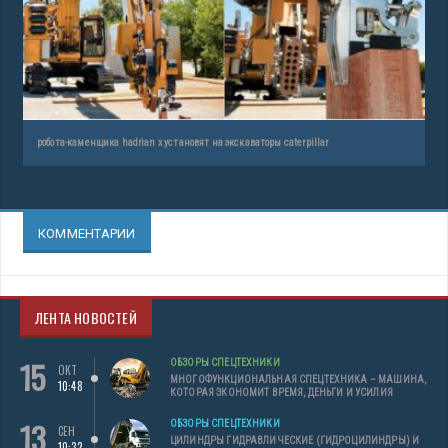
робота-каменщика hadrian x установят на экскаваторы caterpillar
КОММЕНТАРИИ
ЛЕНТА НОВОСТЕЙ
15
ОБЗОРЫ СПЕЦТЕХНИКИ
ОКТ
МНОГОФУНКЦИОНАЛЬНАЯ СПЕЦТЕХНИКА – МАШИНА,
10:48
КОТОРАЯ ЭКОНОМИТ ВРЕМЯ, ДЕНЬГИ И УСИЛИЯ
13
ОБЗОРЫ СПЕЦТЕХНИКИ
СЕН
ЦИЛИНДРЫ ГИДРАВЛИЧЕСКИЕ (ГИДРОЦИЛИНДРЫ) И
10:32