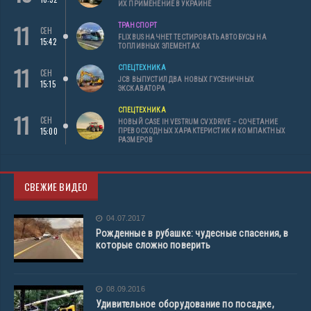
ИХ ПРИМЕНЕНИЕ В УКРАИНЕ
11
ТРАНСПОРТ
СЕН
FLIXBUS НАЧНЕТ ТЕСТИРОВАТЬ АВТОБУСЫ НА
15:42
ТОПЛИВНЫХ ЭЛЕМЕНТАХ
11
СПЕЦТЕХНИКА
СЕН
JCB ВЫПУСТИЛ ДВА НОВЫХ ГУСЕНИЧНЫХ
15:15
ЭКСКАВАТОРА
СПЕЦТЕХНИКА
11
СЕН
НОВЫЙ CASE IH VESTRUM CVXDRIVE – СОЧЕТАНИЕ
15:00
ПРЕВОСХОДНЫХ ХАРАКТЕРИСТИК И КОМПАКТНЫХ
РАЗМЕРОВ
СВЕЖИЕ ВИДЕО
04.07.2017
Рожденные в рубашке: чудесные спасения, в
которые сложно поверить
08.09.2016
Удивительное оборудование по посадке,