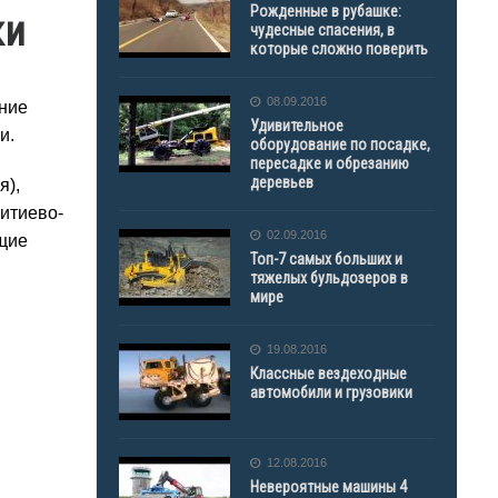
Рожденные в рубашке:
ки
чудесные спасения, в
которые сложно поверить
08.09.2016
ние
Удивительное
и.
оборудование по посадке,
пересадке и обрезанию
деревьев
я),
итиево-
02.09.2016
ющие
Топ-7 самых больших и
тяжелых бульдозеров в
мире
19.08.2016
Классные вездеходные
автомобили и грузовики
12.08.2016
Невероятные машины 4