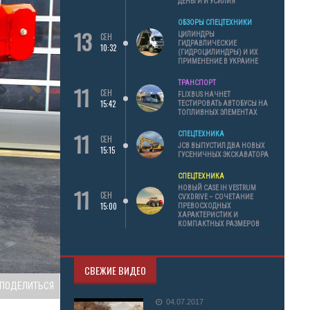
ДЕНЬГИ И УСИЛИЯ
ОБЗОРЫ СПЕЦТЕХНИКИ
13
ЦИЛИНДРЫ
СЕН
ГИДРАВЛИЧЕСКИЕ
10:32
(ГИДРОЦИЛИНДРЫ) И ИХ
ПРИМЕНЕНИЕ В УКРАИНЕ
ТРАНСПОРТ
11
СЕН
FLIXBUS НАЧНЕТ
15:42
ТЕСТИРОВАТЬ АВТОБУСЫ НА
ТОПЛИВНЫХ ЭЛЕМЕНТАХ
11
СПЕЦТЕХНИКА
СЕН
JCB ВЫПУСТИЛ ДВА НОВЫХ
15:15
ГУСЕНИЧНЫХ ЭКСКАВАТОРА
СПЕЦТЕХНИКА
11
НОВЫЙ CASE IH VESTRUM
СЕН
CVXDRIVE – СОЧЕТАНИЕ
15:00
ПРЕВОСХОДНЫХ
ХАРАКТЕРИСТИК И
КОМПАКТНЫХ РАЗМЕРОВ
СВЕЖИЕ ВИДЕО
ПОДЕЛИТЬСЯ
04.07.2017