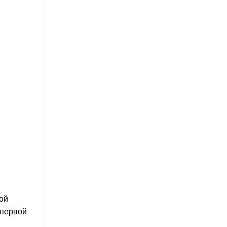
ой
 первой