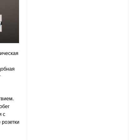
ическая
добная
т
твием.
обег
и с
 розетки