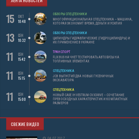
ЛЕНТА НОВОСТЕЙ
15
ОБЗОРЫ СПЕЦТЕХНИКИ
ОКТ
МНОГОФУНКЦИОНАЛЬНАЯ СПЕЦТЕХНИКА – МАШИНА,
10:48
КОТОРАЯ ЭКОНОМИТ ВРЕМЯ, ДЕНЬГИ И УСИЛИЯ
13
ОБЗОРЫ СПЕЦТЕХНИКИ
СЕН
ЦИЛИНДРЫ ГИДРАВЛИЧЕСКИЕ (ГИДРОЦИЛИНДРЫ) И
10:32
ИХ ПРИМЕНЕНИЕ В УКРАИНЕ
11
ТРАНСПОРТ
СЕН
FLIXBUS НАЧНЕТ ТЕСТИРОВАТЬ АВТОБУСЫ НА
15:42
ТОПЛИВНЫХ ЭЛЕМЕНТАХ
11
СПЕЦТЕХНИКА
СЕН
JCB ВЫПУСТИЛ ДВА НОВЫХ ГУСЕНИЧНЫХ
15:15
ЭКСКАВАТОРА
СПЕЦТЕХНИКА
11
СЕН
НОВЫЙ CASE IH VESTRUM CVXDRIVE – СОЧЕТАНИЕ
15:00
ПРЕВОСХОДНЫХ ХАРАКТЕРИСТИК И КОМПАКТНЫХ
РАЗМЕРОВ
СВЕЖИЕ ВИДЕО
04.07.2017