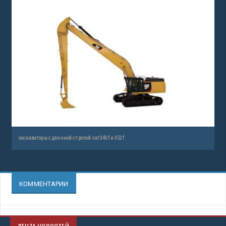
экскаваторы с длинной стрелой cat 340f и 352f
КОММЕНТАРИИ