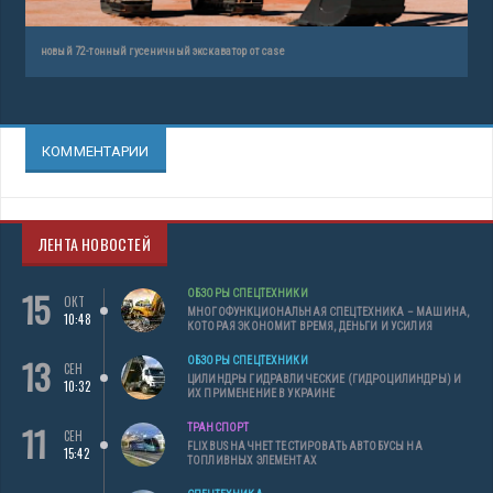
новый 72-тонный гусеничный экскаватор от case
КОММЕНТАРИИ
ЛЕНТА НОВОСТЕЙ
15
ОБЗОРЫ СПЕЦТЕХНИКИ
ОКТ
МНОГОФУНКЦИОНАЛЬНАЯ СПЕЦТЕХНИКА – МАШИНА,
10:48
КОТОРАЯ ЭКОНОМИТ ВРЕМЯ, ДЕНЬГИ И УСИЛИЯ
13
ОБЗОРЫ СПЕЦТЕХНИКИ
СЕН
ЦИЛИНДРЫ ГИДРАВЛИЧЕСКИЕ (ГИДРОЦИЛИНДРЫ) И
10:32
ИХ ПРИМЕНЕНИЕ В УКРАИНЕ
11
ТРАНСПОРТ
СЕН
FLIXBUS НАЧНЕТ ТЕСТИРОВАТЬ АВТОБУСЫ НА
15:42
ТОПЛИВНЫХ ЭЛЕМЕНТАХ