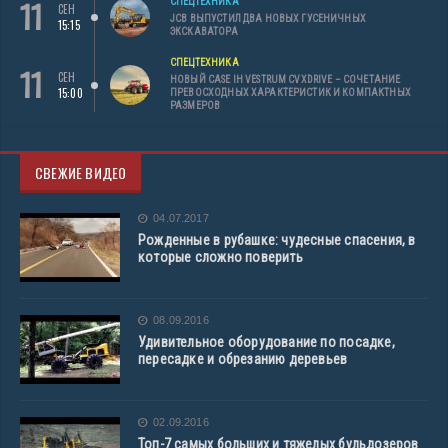
11
СПЕЦТЕХНИКА
СЕН
JCB ВЫПУСТИЛ ДВА НОВЫХ ГУСЕНИЧНЫХ
15:15
ЭКСКАВАТОРА
СПЕЦТЕХНИКА
11
СЕН
НОВЫЙ CASE IH VESTRUM CVXDRIVE – СОЧЕТАНИЕ
15:00
ПРЕВОСХОДНЫХ ХАРАКТЕРИСТИК И КОМПАКТНЫХ
РАЗМЕРОВ
СВЕЖИЕ ВИДЕО
04.07.2017
Рожденные в рубашке: чудесные спасения, в
которые сложно поверить
08.09.2016
Удивительное оборудование по посадке,
пересадке и обрезанию деревьев
02.09.2016
Топ-7 самых больших и тяжелых бульдозеров