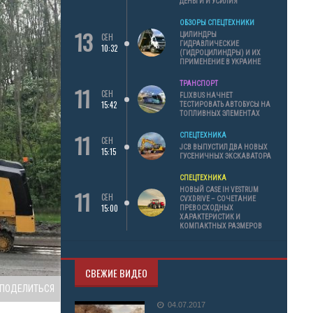
ДЕНЬГИ И УСИЛИЯ
ОБЗОРЫ СПЕЦТЕХНИКИ
13
ЦИЛИНДРЫ
СЕН
ГИДРАВЛИЧЕСКИЕ
10:32
(ГИДРОЦИЛИНДРЫ) И ИХ
ПРИМЕНЕНИЕ В УКРАИНЕ
ТРАНСПОРТ
11
СЕН
FLIXBUS НАЧНЕТ
15:42
ТЕСТИРОВАТЬ АВТОБУСЫ НА
ТОПЛИВНЫХ ЭЛЕМЕНТАХ
11
СПЕЦТЕХНИКА
СЕН
JCB ВЫПУСТИЛ ДВА НОВЫХ
15:15
ГУСЕНИЧНЫХ ЭКСКАВАТОРА
СПЕЦТЕХНИКА
11
НОВЫЙ CASE IH VESTRUM
СЕН
CVXDRIVE – СОЧЕТАНИЕ
15:00
ПРЕВОСХОДНЫХ
ХАРАКТЕРИСТИК И
КОМПАКТНЫХ РАЗМЕРОВ
СВЕЖИЕ ВИДЕО
ПОДЕЛИТЬСЯ
04.07.2017