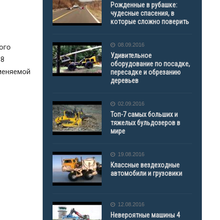
Рожденные в рубашке:
чудесные спасения, в
которые сложно поверить
08.09.2016
ого
Удивительное
18
оборудование по посадке,
зменяемой
пересадке и обрезанию
деревьев
02.09.2016
Топ-7 самых больших и
тяжелых бульдозеров в
мире
19.08.2016
Классные вездеходные
автомобили и грузовики
12.08.2016
Невероятные машины 4