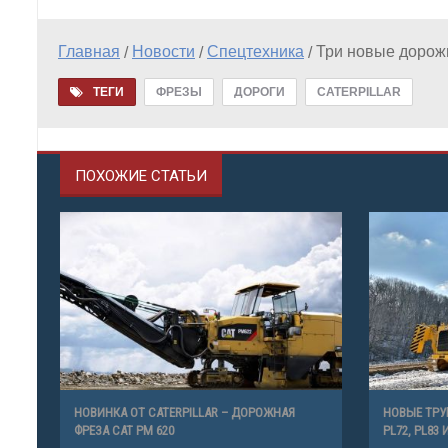
Главная
Новости
Спецтехника
Три новые дорожн
/
/
/
ТЕГИ
ФРЕЗЫ
ДОРОГИ
CATERPILLAR
ПОХОЖИЕ СТАТЬИ
НОВИНКА ОТ CATERPILLAR – ДОРОЖНАЯ
НОВЫЕ ТРУ
ФРЕЗА CAT PM 620
PL72, PL83 