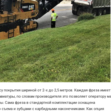
су покрытия шириной от 2-х до 2,5 метров. Каждая фреза имеет
авиатуры, по словам производителя это позволяет оператору 
ы. Сама фреза в стандартной комплектации оснащена
 съема и зубцами с карбидными наконечниками. Как опция