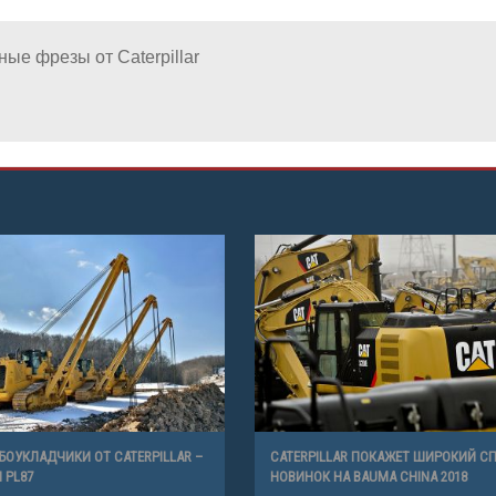
ые фрезы от Caterpillar
БОУКЛАДЧИКИ ОТ CATERPILLAR –
CATERPILLAR ПОКАЖЕТ ШИРОКИЙ С
И PL87
НОВИНОК НА BAUMA CHINA 2018