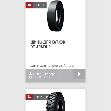
КАТОК
ШИНЫ ДЛЯ КАТКОВ
ОТ ARMOUR
Шины для катков от Armour
представлены двумя
БОЛЬШЕ
ООО "Экспера"
моделями для работы
14.04.2015
ГРЕЙДЕР