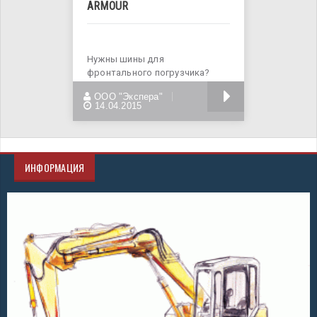
ARMOUR
Нужны шины для
фронтального погрузчика?
Фронтальный погрузчик –
БОЛЬШЕ
ООО "Экспера"
техника высокой
14.04.2015
ИНФОРМАЦИЯ