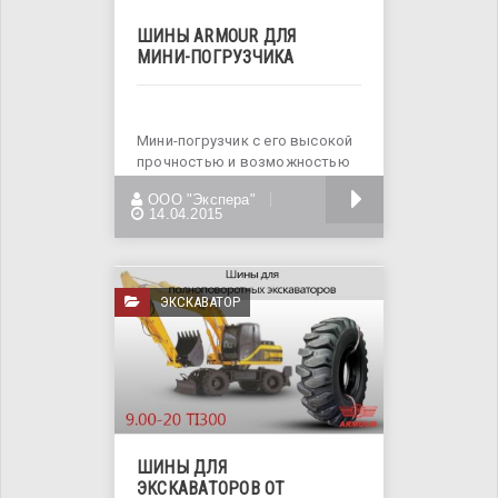
ШИНЫ ARMOUR ДЛЯ
МИНИ-ПОГРУЗЧИКА
Мини-погрузчик с его высокой
прочностью и возможностью
применения дополнительных
БОЛЬШЕ
ООО "Экспера"
специальных
14.04.2015
ЭКСКАВАТОР
ШИНЫ ДЛЯ
ЭКСКАВАТОРОВ ОТ