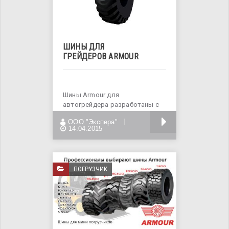
ШИНЫ ДЛЯ
ГРЕЙДЕРОВ ARMOUR
Шины Armour для
автогрейдера разработаны с
целью гарантирования
БОЛЬШЕ
ООО "Экспера"
максимальной тяги
14.04.2015
ПОГРУЗЧИК