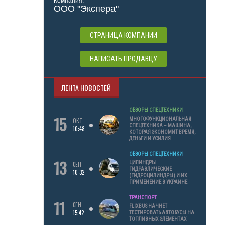
Компания:
ООО "Экспера"
СТРАНИЦА КОМПАНИИ
НАПИСАТЬ ПРОДАВЦУ
ЛЕНТА НОВОСТЕЙ
ОБЗОРЫ СПЕЦТЕХНИКИ
15
МНОГОФУНКЦИОНАЛЬНАЯ
ОКТ
СПЕЦТЕХНИКА – МАШИНА,
10:48
КОТОРАЯ ЭКОНОМИТ ВРЕМЯ,
ДЕНЬГИ И УСИЛИЯ
ОБЗОРЫ СПЕЦТЕХНИКИ
13
ЦИЛИНДРЫ
СЕН
ГИДРАВЛИЧЕСКИЕ
10:32
(ГИДРОЦИЛИНДРЫ) И ИХ
ПРИМЕНЕНИЕ В УКРАИНЕ
ТРАНСПОРТ
11
СЕН
FLIXBUS НАЧНЕТ
15:42
ТЕСТИРОВАТЬ АВТОБУСЫ НА
ТОПЛИВНЫХ ЭЛЕМЕНТАХ