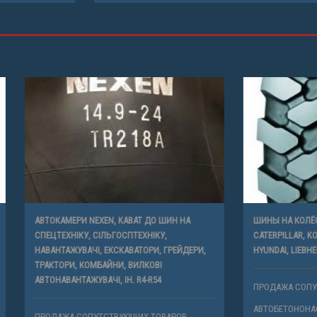
И NEXEN, KABAT ДО ШИН НА
ШИНЫ НА КОЛЁСНЫЕ ЭКСКАВАТОРЫ 
У, СІЛЬГОСПТЕХНІКУ,
CATERPILLAR, KOMATSU, HITACHI, VOL
ВАЧІ, ЕКСКАВАТОРИ, ГРЕЙДЕРИ,
HYUNDAI, LIEBHER, DOOSAN ДР.
 КОМБАЙНИ, ВИЛКОВІ
АЖУВАЧІ, ІН. R4-R54
ПРОДАЖА СОПУТСТВУЮЩИХ ТОВАР
АВТОБЕТОНОНАСОС
СОПУТСТВУЮЩИХ ТОВАРОВ