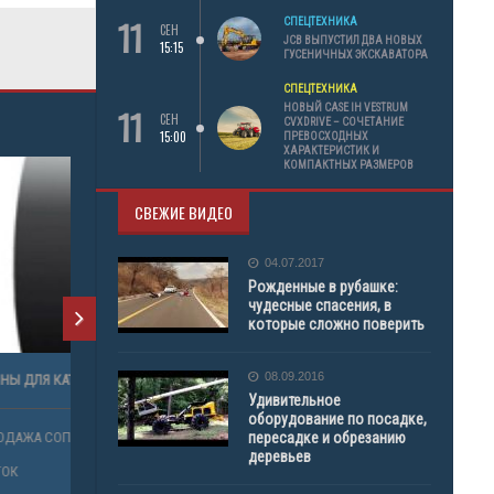
11
СПЕЦТЕХНИКА
СЕН
JCB ВЫПУСТИЛ ДВА НОВЫХ
15:15
ГУСЕНИЧНЫХ ЭКСКАВАТОРА
СПЕЦТЕХНИКА
11
НОВЫЙ CASE IH VESTRUM
СЕН
CVXDRIVE – СОЧЕТАНИЕ
15:00
ПРЕВОСХОДНЫХ
ХАРАКТЕРИСТИК И
КОМПАКТНЫХ РАЗМЕРОВ
СВЕЖИЕ ВИДЕО
04.07.2017
Рожденные в рубашке:
чудесные спасения, в
которые сложно поверить
08.09.2016
ЧИКА
ШИНЫ ДЛЯ КАТКОВ ОТ ARMOUR
Удивительное
оборудование по посадке,
пересадке и обрезанию
ОВ
ПРОДАЖА СОПУТСТВУЮЩИХ ТОВАРОВ
деревьев
КАТОК