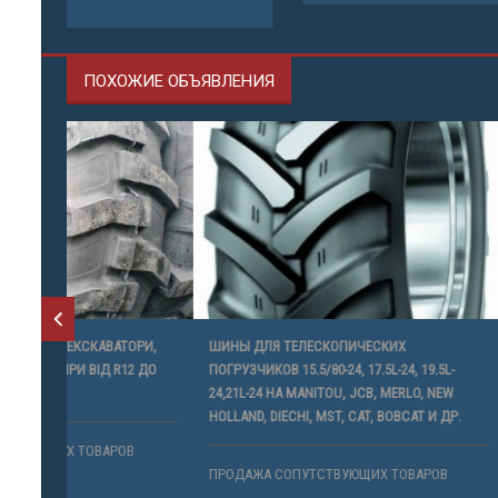
ПОГРУЗЧИК
ПОХОЖИЕ ОБЪЯВЛЕНИЯ
ТОРИ,
ШИНЫ ДЛЯ ТЕЛЕСКОПИЧЕСКИХ
АВТОКАМЕР
12 ДО
ПОГРУЗЧИКОВ 15.5/80-24, 17.5L-24, 19.5L-
СПЕЦТЕХНІК
24,21L-24 НА MANITOU, JCB, MERLO, NEW
НАВАНТАЖУ
HOLLAND, DIECHI, MST, CAT, BOBCAT И ДР.
ТРАКТОРИ,
АВТОНАВАНТ
В
ПРОДАЖА СОПУТСТВУЮЩИХ ТОВАРОВ
ПРОДАЖА 