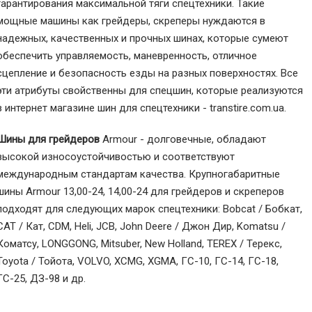
гарантирования максимальной тяги спецтехники. Такие
мощные машины как грейдеры, скреперы нуждаются в
надежных, качественных и прочных шинах, которые сумеют
обеспечить управляемость, маневренность, отличное
сцепление и безопасность езды на разных поверхностях. Все
эти атрибуты свойственны для спецшин, которые реализуются
в интернет магазине шин для спецтехники - transtire.com.ua.
Шины для грейдеров
Armour - долговечные, обладают
высокой износоустойчивостью и соответствуют
международным стандартам качества. Крупногабаритные
шины Armour 13,00-24, 14,00-24 для грейдеров и скреперов
подходят для следующих марок спецтехники: Bobcat / Бобкат,
CAT / Кат, CDM, Heli, JCB, John Deere / Джон Дир, Komatsu /
Коматсу, LONGGONG, Mitsuber, New Holland, TEREX / Терекс,
Toyota / Тойота, VOLVO, XCMG, XGMA, ГС-10, ГС-14, ГС-18,
ГС-25, ДЗ-98 и др.