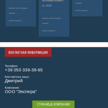
автонавантажувачі,
товаров
ін. r4-r54
продажа сопутствующих
автобетононасос
товаров
продажа сопутствующих
автобетононасос
товаров
автобетононасос
КОНТАКТНАЯ ИНФОРМАЦИЯ
Телефон:
+38 050 338-38-65
Контактное лицо:
Дмитрий
Компания:
ООО "Экспера"
СТРАНИЦА КОМПАНИИ