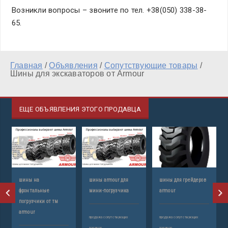
Возникли вопросы – звоните по тел. +38(050) 338-38-
65.
Главная
/
Объявления
/
Сопутствующие товары
/
Шины для экскаваторов от Armour
ЕЩЕ ОБЪЯВЛЕНИЯ ЭТОГО ПРОДАВЦА
шины на
шины armour для
шины для грейдеров
ш
фронтальные
мини-погрузчика
armour
a
погрузчики от тм
armour
продажа сопутствующих
продажа сопутствующих
пр
товаров
товаров
то