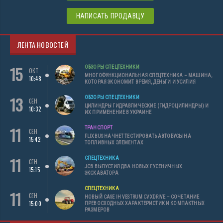
НАПИСАТЬ ПРОДАВЦУ
ЛЕНТА НОВОСТЕЙ
15
ОБЗОРЫ СПЕЦТЕХНИКИ
ОКТ
МНОГОФУНКЦИОНАЛЬНАЯ СПЕЦТЕХНИКА – МАШИНА,
10:48
КОТОРАЯ ЭКОНОМИТ ВРЕМЯ, ДЕНЬГИ И УСИЛИЯ
13
ОБЗОРЫ СПЕЦТЕХНИКИ
СЕН
ЦИЛИНДРЫ ГИДРАВЛИЧЕСКИЕ (ГИДРОЦИЛИНДРЫ) И
10:32
ИХ ПРИМЕНЕНИЕ В УКРАИНЕ
11
ТРАНСПОРТ
СЕН
FLIXBUS НАЧНЕТ ТЕСТИРОВАТЬ АВТОБУСЫ НА
15:42
ТОПЛИВНЫХ ЭЛЕМЕНТАХ
11
СПЕЦТЕХНИКА
СЕН
JCB ВЫПУСТИЛ ДВА НОВЫХ ГУСЕНИЧНЫХ
15:15
ЭКСКАВАТОРА
СПЕЦТЕХНИКА
11
СЕН
НОВЫЙ CASE IH VESTRUM CVXDRIVE – СОЧЕТАНИЕ
15:00
ПРЕВОСХОДНЫХ ХАРАКТЕРИСТИК И КОМПАКТНЫХ
РАЗМЕРОВ