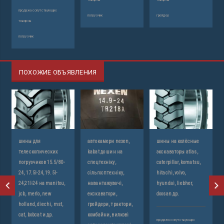
продажа сопутствующих
погрузчик
грейдер
ка
товаров
погрузчик
ПОХОЖИЕ ОБЪЯВЛЕНИЯ
шины для
автокамери nexen,
шины на колёсные
телескопических
kabat до шин на
экскаваторы atlas,
погрузчиков 15.5/80-
спецтехніку,
caterpillar, komatsu,
24, 17.5l-24, 19.5l-
сільгосптехніку,
hitachi, volvo,
30
24,21l-24 на manitou,
навантажувачі,
hyundai, liebher,
jcb, merlo, new
екскаватори,
doosan др.
holland, diechi, mst,
грейдери, трактори,
cat, bobcat и др.
комбайни, вилкові
продажа сопутствующих