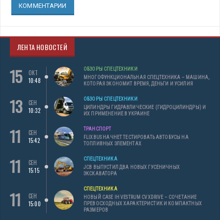
КОММЕНТАРИИ
ЛЕНТА НОВОСТЕЙ
15
ОБЗОРЫ СПЕЦТЕХНИКИ
ОКТ
МНОГОФУНКЦИОНАЛЬНАЯ СПЕЦТЕХНИКА – МАШИНА,
10:48
КОТОРАЯ ЭКОНОМИТ ВРЕМЯ, ДЕНЬГИ И УСИЛИЯ
13
ОБЗОРЫ СПЕЦТЕХНИКИ
СЕН
ЦИЛИНДРЫ ГИДРАВЛИЧЕСКИЕ (ГИДРОЦИЛИНДРЫ) И
10:32
ИХ ПРИМЕНЕНИЕ В УКРАИНЕ
11
ТРАНСПОРТ
СЕН
FLIXBUS НАЧНЕТ ТЕСТИРОВАТЬ АВТОБУСЫ НА
15:42
ТОПЛИВНЫХ ЭЛЕМЕНТАХ
11
СПЕЦТЕХНИКА
СЕН
JCB ВЫПУСТИЛ ДВА НОВЫХ ГУСЕНИЧНЫХ
15:15
ЭКСКАВАТОРА
СПЕЦТЕХНИКА
11
СЕН
НОВЫЙ CASE IH VESTRUM CVXDRIVE – СОЧЕТАНИЕ
15:00
ПРЕВОСХОДНЫХ ХАРАКТЕРИСТИК И КОМПАКТНЫХ
РАЗМЕРОВ