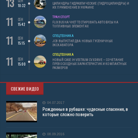
13
СЕН
ЦИЛИНДРЫ ГИДРАВЛИЧЕСКИЕ (ГИДРОЦИЛИНДРЫ) И
10:32
ИХ ПРИМЕНЕНИЕ В УКРАИНЕ
11
ТРАНСПОРТ
СЕН
FLIXBUS НАЧНЕТ ТЕСТИРОВАТЬ АВТОБУСЫ НА
15:42
ТОПЛИВНЫХ ЭЛЕМЕНТАХ
11
СПЕЦТЕХНИКА
СЕН
JCB ВЫПУСТИЛ ДВА НОВЫХ ГУСЕНИЧНЫХ
15:15
ЭКСКАВАТОРА
СПЕЦТЕХНИКА
11
СЕН
НОВЫЙ CASE IH VESTRUM CVXDRIVE – СОЧЕТАНИЕ
15:00
ПРЕВОСХОДНЫХ ХАРАКТЕРИСТИК И КОМПАКТНЫХ
РАЗМЕРОВ
СВЕЖИЕ ВИДЕО
04.07.2017
Рожденные в рубашке: чудесные спасения, в
которые сложно поверить
08.09.2016