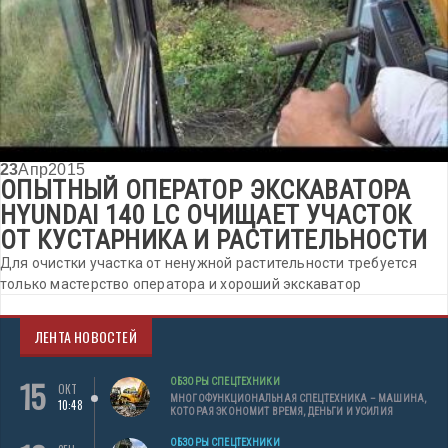
23
Апр
2015
ОПЫТНЫЙ ОПЕРАТОР ЭКСКАВАТОРА
HYUNDAI 140 LС ОЧИЩАЕТ УЧАСТОК
ОТ КУСТАРНИКА И РАСТИТЕЛЬНОСТИ
Для очистки участка от ненужной растительности требуется
только мастерство оператора и хороший экскаватор
ЛЕНТА НОВОСТЕЙ
15
ОБЗОРЫ СПЕЦТЕХНИКИ
ОКТ
МНОГОФУНКЦИОНАЛЬНАЯ СПЕЦТЕХНИКА – МАШИНА,
10:48
КОТОРАЯ ЭКОНОМИТ ВРЕМЯ, ДЕНЬГИ И УСИЛИЯ
ОБЗОРЫ СПЕЦТЕХНИКИ